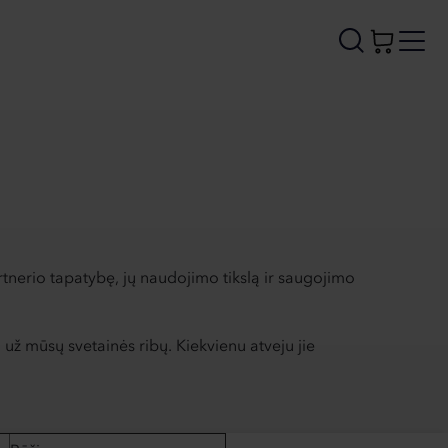
rtnerio tapatybę, jų naudojimo tikslą ir saugojimo
i už mūsų svetainės ribų. Kiekvienu atveju jie