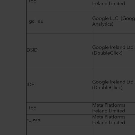
_fbp
Ireland Limited
Google LLC. (Goog
_gcl_au
Analytics)
Google Ireland Ltd.
DSID
(DoubleClick)
Google Ireland Ltd.
IDE
(DoubleClick)
Meta Platforms
_fbc
Ireland Limited
Meta Platforms
c_user
Ireland Limited