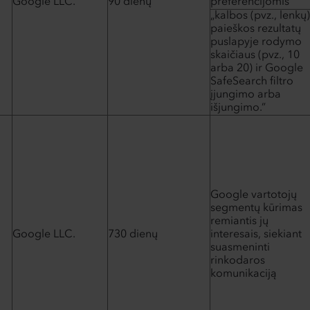
Google LLC.
90 dienų
preferencijomis
„kalbos (pvz., lenkų)
paieškos rezultatų
puslapyje rodymo
skaičiaus (pvz., 10
arba 20) ir Google
SafeSearch filtro
įjungimo arba
išjungimo.”
Google vartotojų
segmentų kūrimas
remiantis jų
Google LLC.
730 dienų
interesais, siekiant
suasmeninti
rinkodaros
komunikaciją