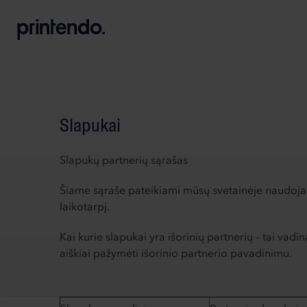
B
A
A
B
Slapukai
Slapukų partnerių sąrašas
Šiame sąraše pateikiami mūsų svetainėje naudojami
laikotarpį.
Kai kurie slapukai yra išorinių partnerių – tai vadi
aiškiai pažymėti išorinio partnerio pavadinimu.