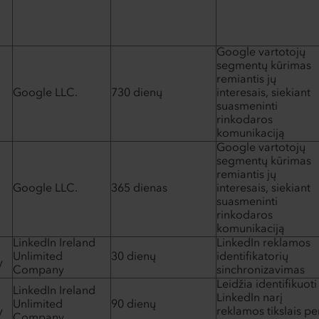
Google vartotojų
segmentų kūrimas
remiantis jų
Google LLC.
730 dienų
interesais, siekiant
suasmeninti
rinkodaros
komunikaciją
Google vartotojų
segmentų kūrimas
remiantis jų
Google LLC.
365 dienas
interesais, siekiant
suasmeninti
rinkodaros
komunikaciją
LinkedIn Ireland
LinkedIn reklamos
Unlimited
30 dienų
identifikatorių
y
Company
sinchronizavimas
Leidžia identifikuoti
LinkedIn Ireland
LinkedIn narį
Unlimited
90 dienų
y
reklamos tikslais pe
Company