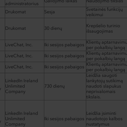
Galiojimo laikas
Naudojimo tikslas
administratorius
Svetainės funkcijų
Drukomat
Sesja
veikimui
Krepšelio turinio
Drukomat
30 dienų
išsaugojimas
Klientų aptarnavimu
LiveChat, Inc.
Iki sesijos pabaigos
per pokalbių langą
Klientų aptarnavimu
LiveChat, Inc.
Iki sesijos pabaigos
per pokalbių langą
Klientų aptarnavimu
LiveChat, Inc.
Iki sesijos pabaigos
per pokalbių langą
Leidžia saugoti
LinkedIn Ireland
lankytojų sutikimą
Unlimited
730 dienų
naudoti slapukus
y
Company
neprivalomais
tikslais.
LinkedIn Ireland
Leidžia įsiminti
Unlimited
Iki sesijos pabaigos
naudotojo kalbos
y
Company
nustatymus