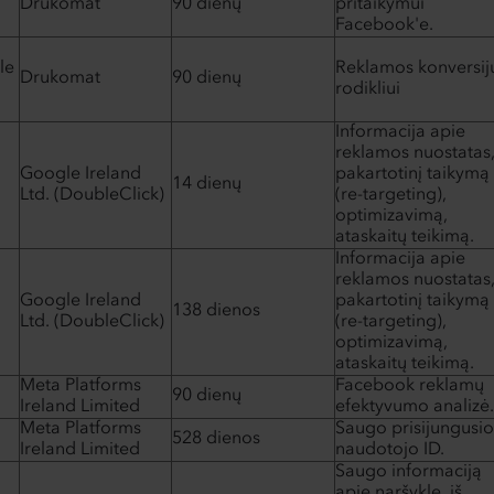
Drukomat
90 dienų
pritaikymui
Facebook'e.
le
Reklamos konversij
Drukomat
90 dienų
rodikliui
Informacija apie
reklamos nuostatas
Google Ireland
pakartotinį taikymą
14 dienų
Ltd. (DoubleClick)
(re-targeting),
optimizavimą,
ataskaitų teikimą.
Informacija apie
reklamos nuostatas
Google Ireland
pakartotinį taikymą
138 dienos
Ltd. (DoubleClick)
(re-targeting),
optimizavimą,
ataskaitų teikimą.
Meta Platforms
Facebook reklamų
90 dienų
Ireland Limited
efektyvumo analizė.
Meta Platforms
Saugo prisijungusio
528 dienos
Ireland Limited
naudotojo ID.
Saugo informaciją
apie naršyklę, iš