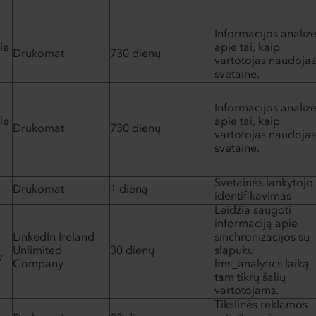
Informacijos analiz
le
apie tai, kaip
Drukomat
730 dienų
vartotojas naudojas
svetaine.
Informacijos analiz
le
apie tai, kaip
Drukomat
730 dienų
vartotojas naudojas
svetaine.
Svetainės lankytojo
Drukomat
1 dieną
identifikavimas
Leidžia saugoti
informaciją apie
LinkedIn Ireland
sinchronizacijos su
Unlimited
30 dienų
slapuku
y
Company
lms_analytics laiką
tam tikrų šalių
vartotojams.
Tikslinės reklamos