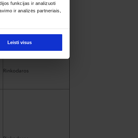
os funkcijas ir analizuoti
imo ir analizės partneriais,
Rinkodaros
Rinkodaros
Leisti visus
Rinkodaros