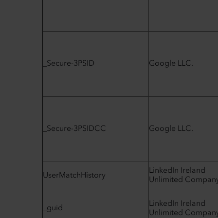
_Secure-3PSID
Google LLC.
_Secure-3PSIDCC
Google LLC.
LinkedIn Ireland
UserMatchHistory
Unlimited Compan
LinkedIn Ireland
_guid
Unlimited Compan