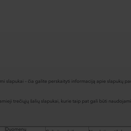
 slapukai – čia galite perskaityti informaciją apie slapukų pa
namieji trečiųjų šalių slapukai, kurie taip pat gali būti naudojam
Duomenų