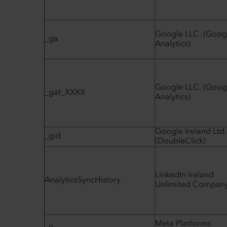
Google LLC. (Goog
_ga
Analytics)
Google LLC. (Goog
_gat_XXXX
Analytics)
Google Ireland Ltd.
_gid
(DoubleClick)
LinkedIn Ireland
AnalyticsSyncHistory
Unlimited Compan
Meta Platforms