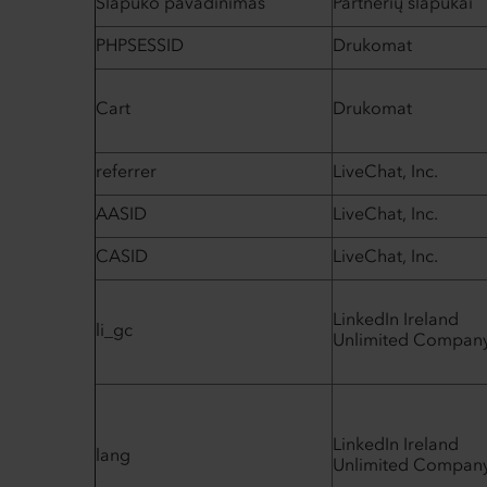
Slapuko pavadinimas
Partnerių slapukai
PHPSESSID
Drukomat
Cart
Drukomat
referrer
LiveChat, Inc.
AASID
LiveChat, Inc.
CASID
LiveChat, Inc.
LinkedIn Ireland
li_gc
Unlimited Compan
LinkedIn Ireland
lang
Unlimited Compan