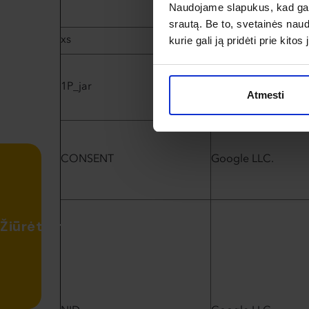
Naudojame slapukus, kad galė
srautą. Be to, svetainės nau
Meta Platforms
kurie gali ją pridėti prie kit
xs
Ireland Limited
1P_jar
Google LLC.
Atmesti
CONSENT
Google LLC.
Žiūrėti atsiliepimus