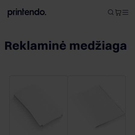
B
A
A
B
Reklaminė medžiaga