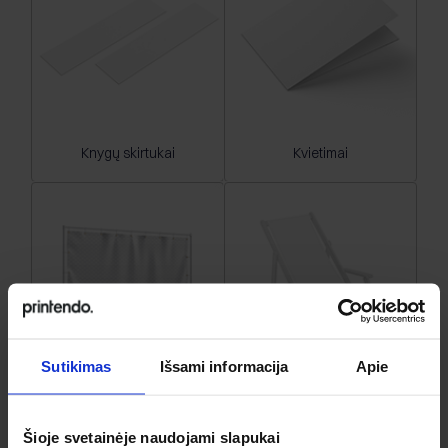
Knygų skirtukai
Kvietimai
Sutikimas
Išsami informacija
Apie
Mesh reklaminiai tentai
Paplūdimio gultai
Šioje svetainėje naudojami slapukai