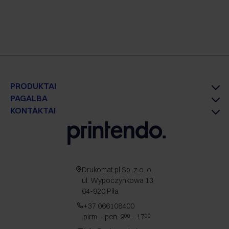
PRODUKTAI
PAGALBA
KONTAKTAI
Drukomat.pl Sp. z o. o.
ul. Wypoczynkowa 13
64-920 Piła
+37 066108400
pirm. - pen. 9
- 17
00
00