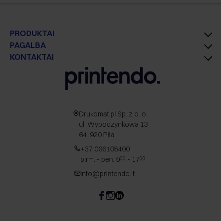
PRODUKTAI
PAGALBA
KONTAKTAI
Drukomat.pl Sp. z o. o.
ul. Wypoczynkowa 13
64-920 Piła
+37 066108400
pirm. - pen. 9
- 17
00
00
info@printendo.lt