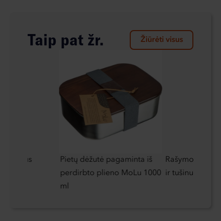
Taip pat žr.
Žiūrėti visus
alendorius
Pietų dėžutė pagaminta iš
Rašymo rinkinys
perdirbto plieno MoLu 1000
ir tušinuku Mar
ml