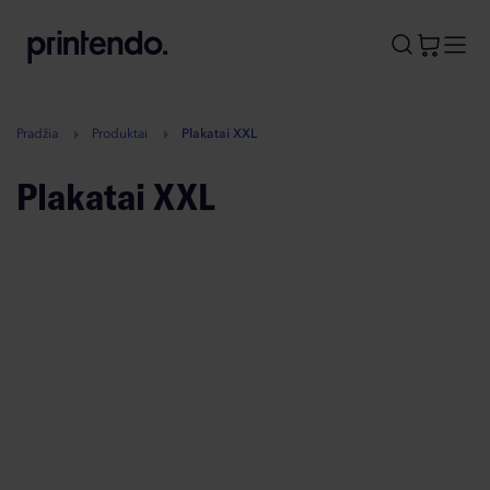
B
A
A
B
Pradžia
Produktai
Plakatai XXL
Plakatai XXL