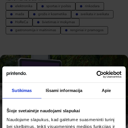
elektronika
sportas ir poilsis
rinkodara
mada
grožis ir kosmetika
sveikata ir sveikata
HoReCa
švietimas ir mokymas
gastronomija ir maitinimas
renginiai ir pramogos
Sutikimas
Išsami informacija
Apie
Šioje svetainėje naudojami slapukai
Naudojame slapukus, kad galėtume suasmeninti turinį
bei skelbimus, teikti visuomeninės medijos funkcijas ir