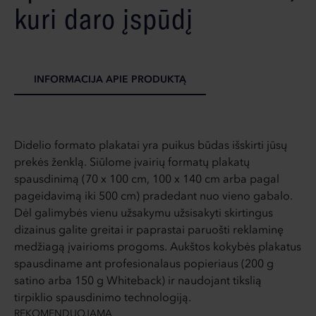
kuri daro įspūdį
INFORMACIJA APIE PRODUKTĄ
Didelio formato plakatai yra puikus būdas išskirti jūsų
prekės ženklą. Siūlome įvairių formatų plakatų
spausdinimą (70 x 100 cm, 100 x 140 cm arba pagal
pageidavimą iki 500 cm) pradedant nuo vieno gabalo.
Dėl galimybės vienu užsakymu užsisakyti skirtingus
dizainus galite greitai ir paprastai paruošti reklaminę
medžiagą įvairioms progoms. Aukštos kokybės plakatus
spausdiname ant profesionalaus popieriaus (200 g
satino arba 150 g Whiteback) ir naudojant tikslią
tirpiklio spausdinimo technologiją.
REKOMENDUOJAMA