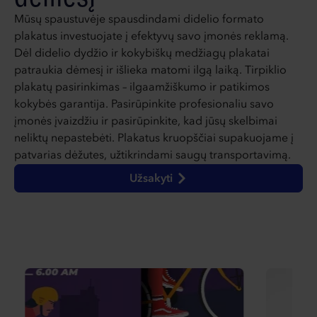
Mūsų spaustuvėje spausdindami didelio formato
plakatus investuojate į efektyvų savo įmonės reklamą.
Dėl didelio dydžio ir kokybiškų medžiagų plakatai
patraukia dėmesį ir išlieka matomi ilgą laiką. Tirpiklio
plakatų pasirinkimas – ilgaamžiškumo ir patikimos
kokybės garantija. Pasirūpinkite profesionaliu savo
įmonės įvaizdžiu ir pasirūpinkite, kad jūsų skelbimai
neliktų nepastebėti. Plakatus kruopščiai supakuojame į
patvarias dėžutes, užtikrindami saugų transportavimą.
Užsakyti