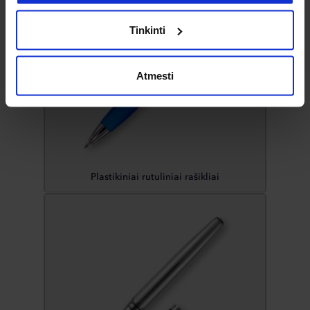
Tinkinti
Atmesti
Plastikiniai rutuliniai rašikliai