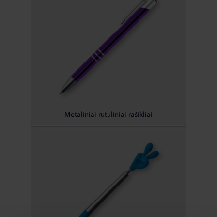
Metaliniai rutuliniai rašikliai