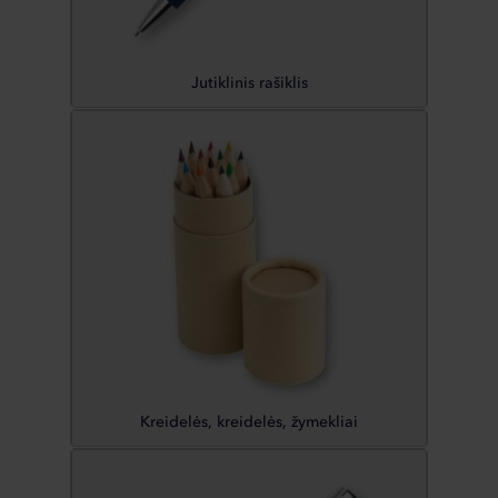
Jutiklinis rašiklis
Kreidelės, kreidelės, žymekliai