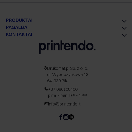
PRODUKTAI
PAGALBA
KONTAKTAI
Drukomat.pl Sp. z o. o.
ul. Wypoczynkowa 13
64-920 Piła
+37 066108400
pirm. - pen. 9
- 17
00
00
info@printendo.lt