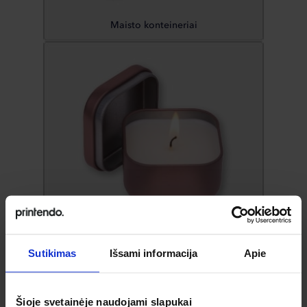
Maisto konteineriai
Namai ir aksesuarai
Sutikimas
Išsami informacija
Apie
Šioje svetainėje naudojami slapukai