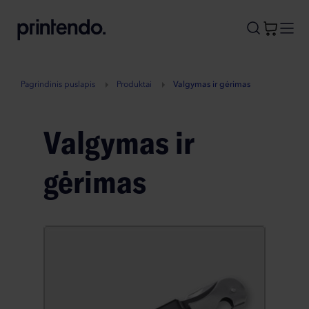
B
A
A
B
Pagrindinis puslapis
Produktai
Valgymas ir gėrimas
Valgymas ir
gėrimas