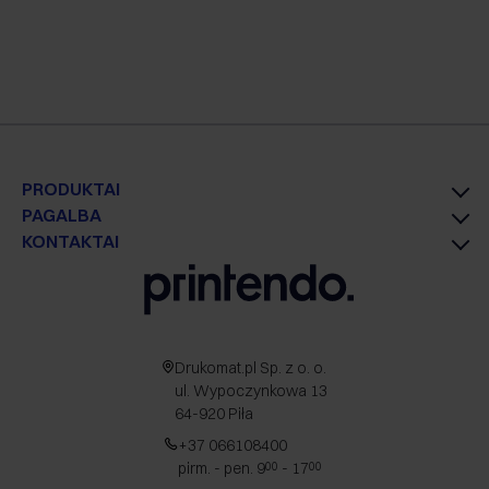
PRODUKTAI
PAGALBA
KONTAKTAI
Drukomat.pl Sp. z o. o.
ul. Wypoczynkowa 13
64-920 Piła
+37 066108400
pirm. - pen. 9
- 17
00
00