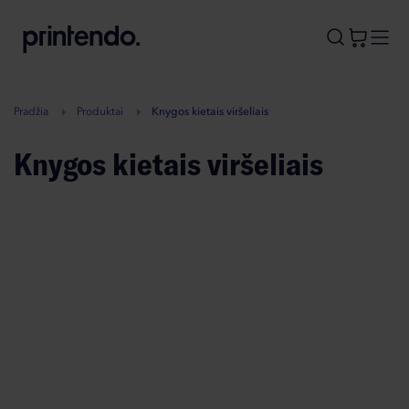
B
A
A
B
Pradžia
Produktai
Knygos kietais viršeliais
Knygos kietais viršeliais