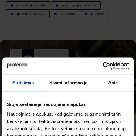
sveikata ir sveikata
švietimas ir mokymas
aplinkos apsauga
rinkodara
turizmas
Sutikimas
Išsami informacija
Apie
Šioje svetainėje naudojami slapukai
Naudojame slapukus, kad galėtume suasmeninti turinį
bei skelbimus, teikti visuomeninės medijos funkcijas ir
KOKYBIŠKAS RĖMAS
Prestižinis Jūsų projekto
analizuoti srautą. Be to, svetainės naudojimo informaciją
bendriname su visuomeninės medijos, reklamavimo ir