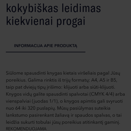
kokybiškas leidimas
kiekvienai progai
INFORMACIJA APIE PRODUKTĄ
Siūlome spausdinti knygas kietais viršeliais pagal Jūsų
poreikius. Galima rinktis iš trijų formatų: A4, A5 ir B5,
taip pat dviejų tipų įrišimo: klijuoti arba siūti-klijuoti.
Knygos vidų galite spausdinti spalvotai (CMYK 4/4) arba
vienspalviai (juodas 1/1), o knygos apimtis gali svyruoti
nuo 64 iki 320 puslapių. Mūsų pasiūlymas suteikia
lankstumo pasirenkant žaliavą ir spaudos spalvas, o tai
leidžia sukurti tobulai jūsų poreikius atitinkantį gaminį.
REKOMENDUOJAMA