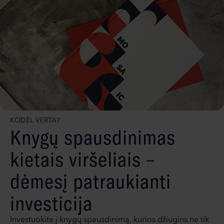
KODĖL VERTA?
Knygų spausdinimas
kietais viršeliais –
dėmesį patraukianti
investicija
Investuokite į knygų spausdinimą, kurios džiugins ne tik