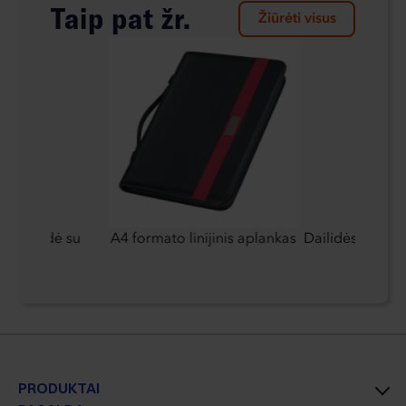
Taip pat žr.
Žiūrėti visus
 antklodė su
A4 formato linijinis aplankas
Dailidės pieštu
PRODUKTAI