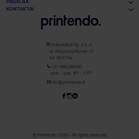
PAGALBA
KONTAKTAI
Drukomat.pl Sp. z o. o.
ul. Wypoczynkowa 13
64-920 Piła
+37 066108400
pirm. - pen. 9
- 17
00
00
info@printendo.lt
© Printendo 2026 – All rights reserved