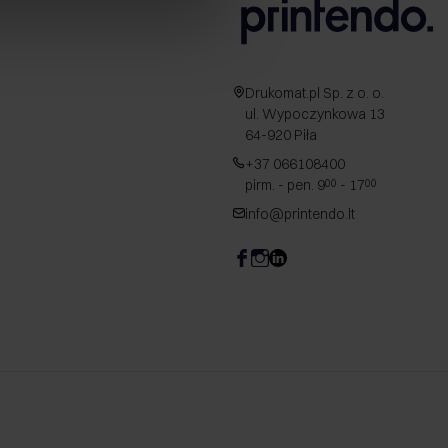
Drukomat.pl Sp. z o. o.
ul. Wypoczynkowa 13
64-920 Piła
+37 066108400
pirm. - pen. 9
- 17
00
00
info@printendo.lt