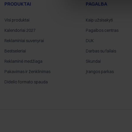
PRODUKTAI
PAGALBA
Visi produktai
Kaip užsisakyti
Kalendoriai 2027
Pagalbos centras
Reklaminiai suvenyrai
DUK
Bestseleriai
Darbas su failais
Reklaminė medžiaga
Skundai
Pakavimas ir ženklinimas
Įrangos parkas
Didelio formato spauda