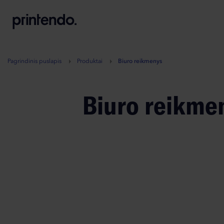
B
A
A
B
Pagrindinis puslapis
Produktai
Biuro reikmenys
Biuro reikme