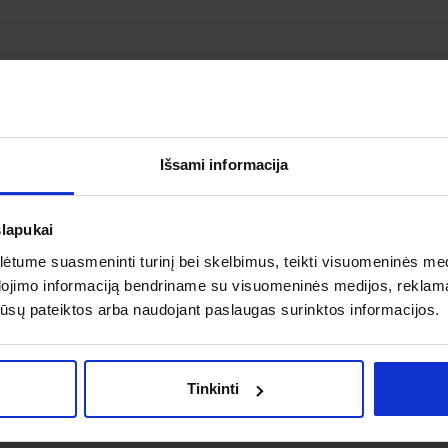
Išsami informacija
slapukai
tume suasmeninti turinį bei skelbimus, teikti visuomeninės medij
dojimo informaciją bendriname su visuomeninės medijos, reklamav
os jūsų pateiktos arba naudojant paslaugas surinktos informacijos.
Tinkinti