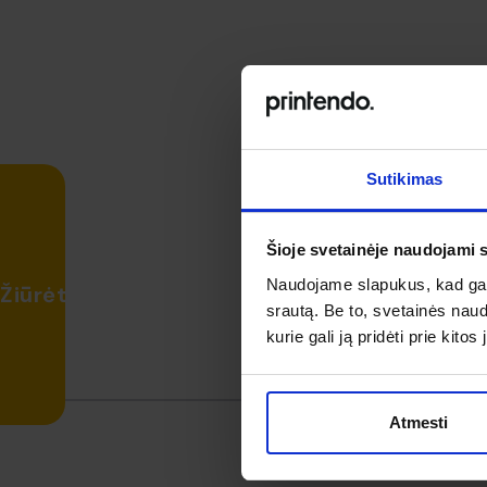
Sutikimas
Šioje svetainėje naudojami 
Naudojame slapukus, kad galė
Žiūrėti atsiliepimus
srautą. Be to, svetainės nau
kurie gali ją pridėti prie kit
Atmesti