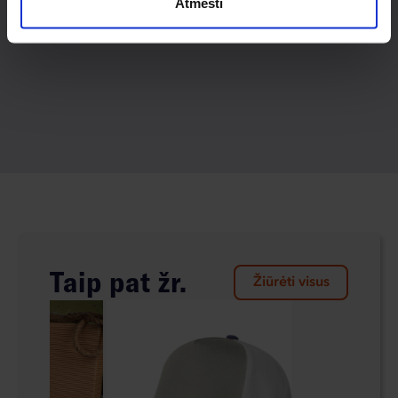
Atmesti
Taip pat žr.
Žiūrėti visus