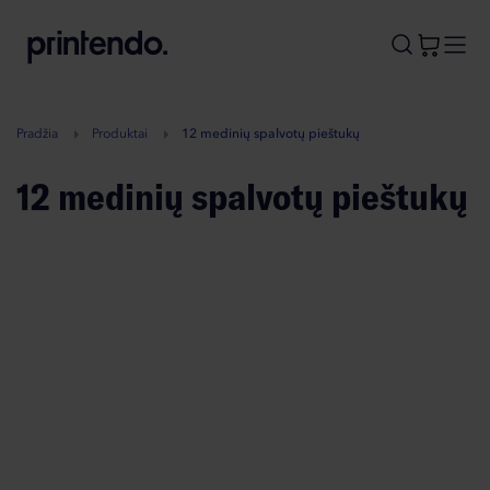
B
A
A
B
Pradžia
Produktai
12 medinių spalvotų pieštukų
12 medinių spalvotų pieštukų