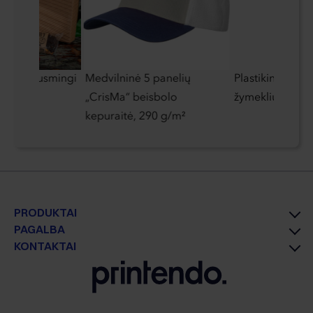
inys „Jausmingi
Medvilninė 5 panelių
Plastikinis rašikl
„CrisMa“ beisbolo
žymekliu
kepuraitė, 290 g/m²
PRODUKTAI
PAGALBA
KONTAKTAI