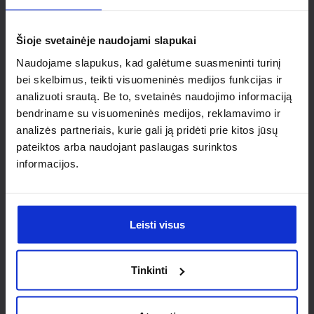
individualaus
sprendimo?
Šioje svetainėje naudojami slapukai
Naudojame slapukus, kad galėtume suasmeninti turinį
Susisiek su mumis dėl
bei skelbimus, teikti visuomeninės medijos funkcijas ir
analizuoti srautą. Be to, svetainės naudojimo informaciją
nestandartinio produkto aptarimo.
bendriname su visuomeninės medijos, reklamavimo ir
analizės partneriais, kurie gali ją pridėti prie kitos jūsų
Susisiekti
pateiktos arba naudojant paslaugas surinktos
informacijos.
Leisti visus
Tinkinti