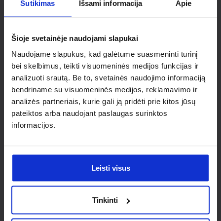
Ieškai
Sutikimas
Išsami informacija
Apie
individualaus
Šioje svetainėje naudojami slapukai
sprendimo?
Naudojame slapukus, kad galėtume suasmeninti turinį
bei skelbimus, teikti visuomeninės medijos funkcijas ir
Susisiek su mumis dėl
analizuoti srautą. Be to, svetainės naudojimo informaciją
bendriname su visuomeninės medijos, reklamavimo ir
nestandartinio produkto aptarimo.
analizės partneriais, kurie gali ją pridėti prie kitos jūsų
pateiktos arba naudojant paslaugas surinktos
Susisiekti
informacijos.
Leisti visus
Tinkinti