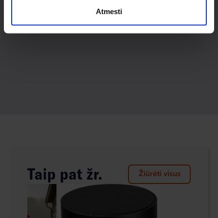
Atmesti
Taip pat žr.
Žiūrėti visus