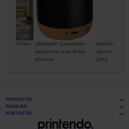
 skėtis Ø103cm
„Bluetooth“ garsiakalbis
Medvilninis kre
pagamintas iš perdirbto
ilgomis ranken
aliuminio
g/m2
PRODUKTAI
PAGALBA
KONTAKTAI