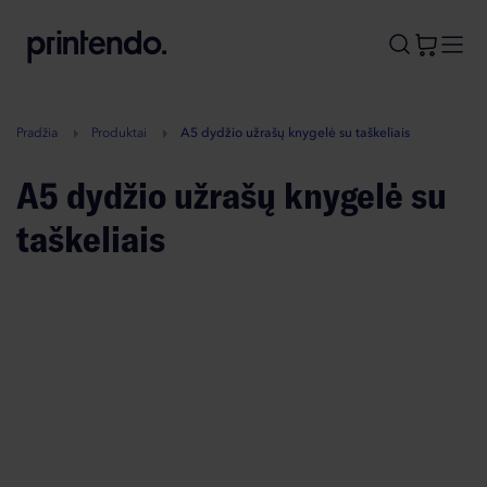
B
A
A
B
Pradžia
Produktai
A5 dydžio užrašų knygelė su taškeliais
A5 dydžio užrašų knygelė su
taškeliais