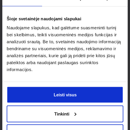
Ieškai
individualaus
Šioje svetainėje naudojami slapukai
sprendimo?
Naudojame slapukus, kad galėtume suasmeninti turinį
bei skelbimus, teikti visuomeninės medijos funkcijas ir
analizuoti srautą. Be to, svetainės naudojimo informaciją
Susisiek su mumis dėl
bendriname su visuomeninės medijos, reklamavimo ir
nestandartinio produkto aptarimo.
analizės partneriais, kurie gali ją pridėti prie kitos jūsų
pateiktos arba naudojant paslaugas surinktos
Susisiekti
informacijos.
Leisti visus
Tinkinti