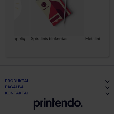
 lipnių lapelių
Spiralinis bloknotas
Metalinis jutiklin
PRODUKTAI
PAGALBA
KONTAKTAI