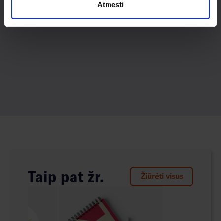
Atmesti
Taip pat žr.
Žiūrėti visus