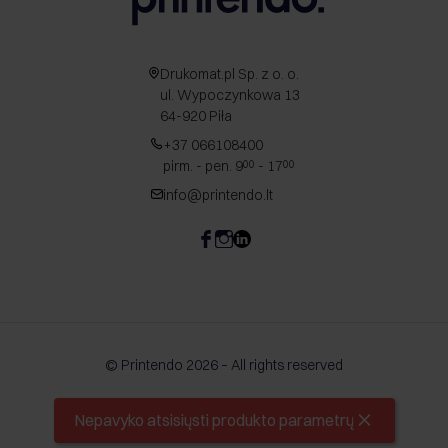
Drukomat.pl Sp. z o. o.
ul. Wypoczynkowa 13
64-920 Piła
+37 066108400
pirm. - pen. 9
- 17
00
00
info@printendo.lt
© Printendo 2026 – All rights reserved
Nepavyko atsisiųsti produkto parametrų