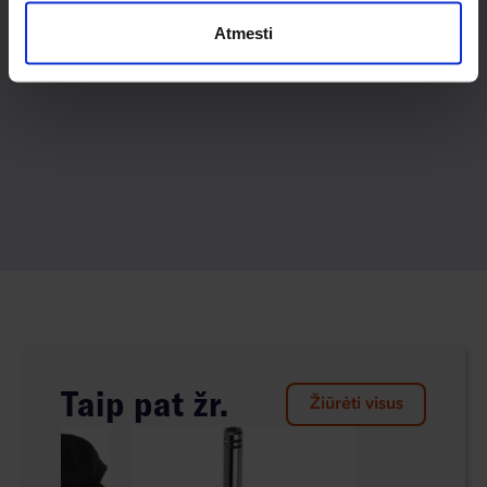
Atmesti
Taip pat žr.
Žiūrėti visus