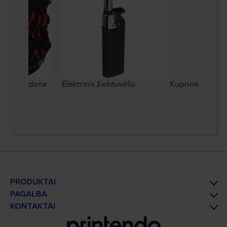
cinė bandana
Elektrinis žiebtuvėlis
Kuprinė CrisMa
f
PRODUKTAI
PAGALBA
KONTAKTAI