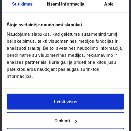
Ieškai
Sutikimas
Išsami informacija
Apie
individualaus
Šioje svetainėje naudojami slapukai
sprendimo?
Naudojame slapukus, kad galėtume suasmeninti turinį
bei skelbimus, teikti visuomeninės medijos funkcijas ir
analizuoti srautą. Be to, svetainės naudojimo informaciją
Susisiek su mumis dėl
bendriname su visuomeninės medijos, reklamavimo ir
nestandartinio produkto aptarimo.
analizės partneriais, kurie gali ją pridėti prie kitos jūsų
pateiktos arba naudojant paslaugas surinktos
Susisiekti
informacijos.
Leisti visus
Tinkinti