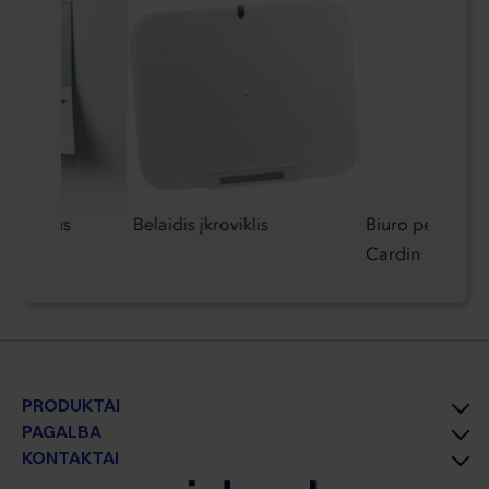
alendorius
Belaidis įkroviklis
Biuro pelės kili
Cardin
PRODUKTAI
PAGALBA
KONTAKTAI