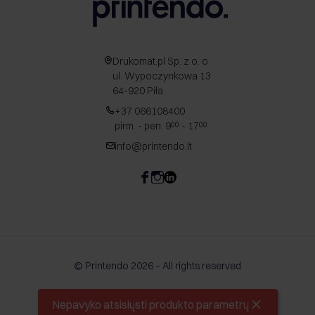
Drukomat.pl Sp. z o. o.
ul. Wypoczynkowa 13
64-920 Piła
+37 066108400
pirm. - pen. 9
- 17
00
00
info@printendo.lt
© Printendo 2026 – All rights reserved
Nepavyko atsisiųsti produkto parametrų