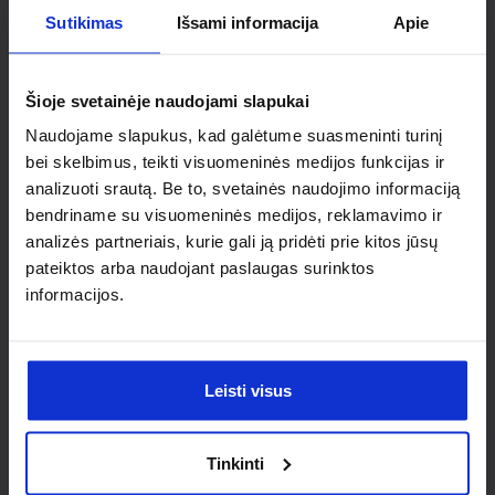
Sutikimas
Išsami informacija
Apie
Ieškai
Šioje svetainėje naudojami slapukai
individualaus
Naudojame slapukus, kad galėtume suasmeninti turinį
sprendimo?
bei skelbimus, teikti visuomeninės medijos funkcijas ir
analizuoti srautą. Be to, svetainės naudojimo informaciją
bendriname su visuomeninės medijos, reklamavimo ir
Susisiek su mumis dėl
analizės partneriais, kurie gali ją pridėti prie kitos jūsų
nestandartinio produkto aptarimo.
pateiktos arba naudojant paslaugas surinktos
informacijos.
Susisiekti
Leisti visus
Tinkinti