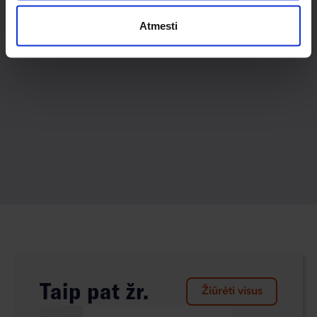
Atmesti
Taip pat žr.
Žiūrėti visus