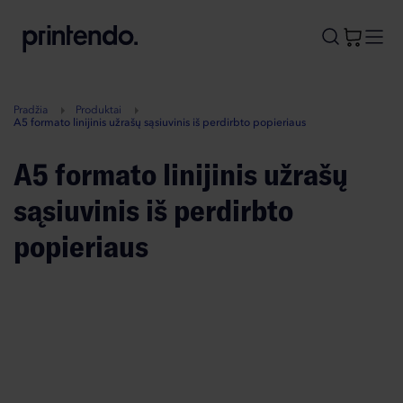
B
A
A
B
Pradžia
Produktai
A5 formato linijinis užrašų sąsiuvinis iš perdirbto popieriaus
A5 formato linijinis užrašų
sąsiuvinis iš perdirbto
popieriaus