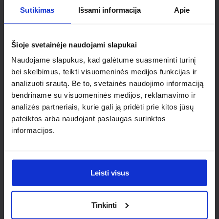
Sutikimas
Išsami informacija
Apie
Ieškai
Šioje svetainėje naudojami slapukai
individualaus
Naudojame slapukus, kad galėtume suasmeninti turinį
sprendimo?
bei skelbimus, teikti visuomeninės medijos funkcijas ir
analizuoti srautą. Be to, svetainės naudojimo informaciją
bendriname su visuomeninės medijos, reklamavimo ir
Susisiek su mumis dėl
analizės partneriais, kurie gali ją pridėti prie kitos jūsų
nestandartinio produkto aptarimo.
pateiktos arba naudojant paslaugas surinktos
informacijos.
Susisiekti
Leisti visus
Tinkinti