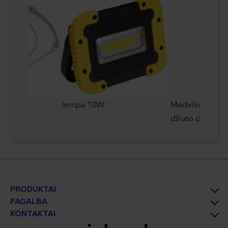
das
lempa 10W
Medvilninis kre
džiuto dugnu 1
PRODUKTAI
PAGALBA
KONTAKTAI