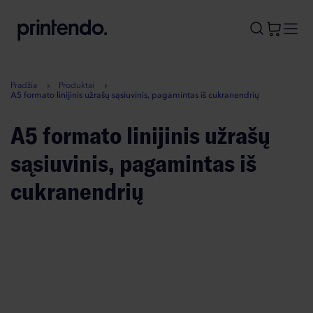
B
A
A
B
Pradžia
Produktai
A5 formato linijinis užrašų sąsiuvinis, pagamintas iš cukranendrių
A5 formato linijinis užrašų
sąsiuvinis, pagamintas iš
cukranendrių