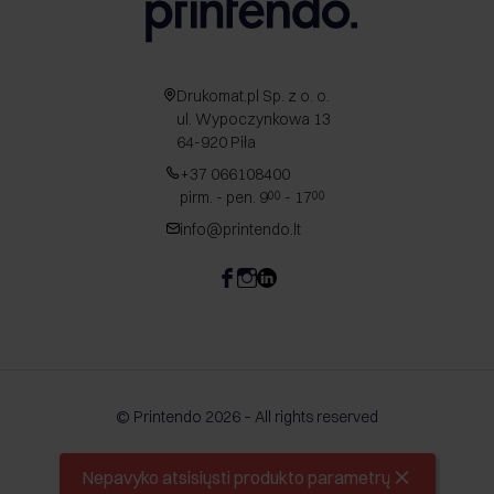
Drukomat.pl Sp. z o. o.
ul. Wypoczynkowa 13
64-920 Piła
+37 066108400
pirm. - pen. 9
- 17
00
00
info@printendo.lt
© Printendo 2026 – All rights reserved
Nepavyko atsisiųsti produkto parametrų