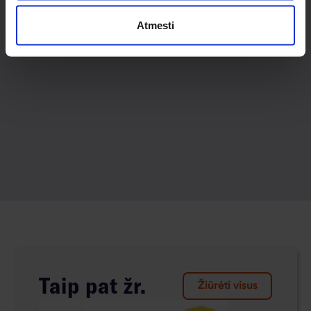
Atmesti
Taip pat žr.
Žiūrėti visus