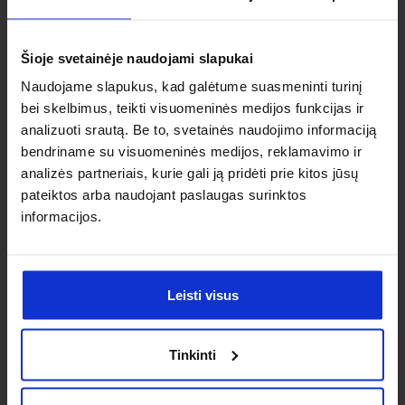
Ieškai
individualaus
Šioje svetainėje naudojami slapukai
sprendimo?
Naudojame slapukus, kad galėtume suasmeninti turinį
bei skelbimus, teikti visuomeninės medijos funkcijas ir
analizuoti srautą. Be to, svetainės naudojimo informaciją
Susisiek su mumis dėl
bendriname su visuomeninės medijos, reklamavimo ir
nestandartinio produkto aptarimo.
analizės partneriais, kurie gali ją pridėti prie kitos jūsų
pateiktos arba naudojant paslaugas surinktos
Susisiekti
informacijos.
Leisti visus
Tinkinti