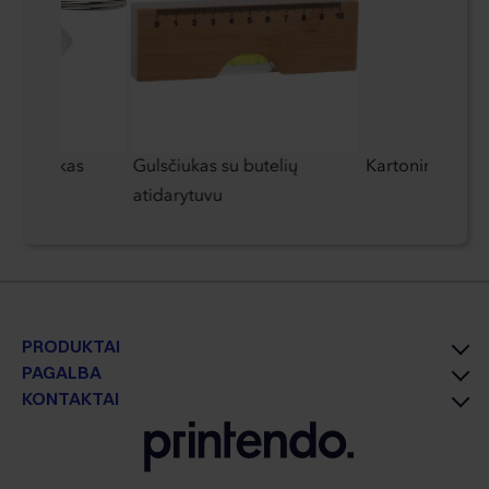
ų pakabukas
Gulsčiukas su butelių
Kartoninis peil
atidarytuvu
PRODUKTAI
PAGALBA
KONTAKTAI