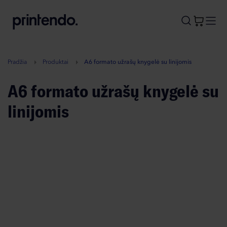
B
A
A
B
Pradžia
Produktai
A6 formato užrašų knygelė su linijomis
A6 formato užrašų knygelė su
linijomis