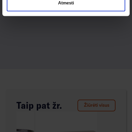
Atmesti
Taip pat žr.
Žiūrėti visus