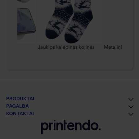
viklis
Jaukios kalėdinės kojinės
Metalinis rašikl
PRODUKTAI
PAGALBA
KONTAKTAI