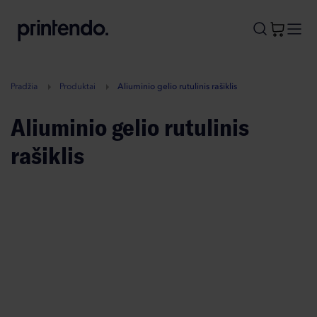
B
A
A
B
Pradžia
Produktai
Aliuminio gelio rutulinis rašiklis
Aliuminio gelio rutulinis
rašiklis