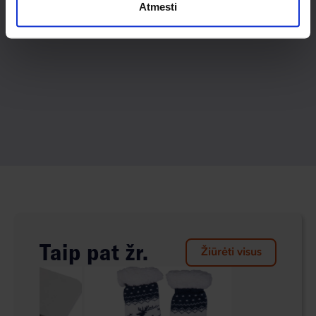
Atmesti
Taip pat žr.
Žiūrėti visus