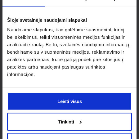
Ieškai
individualaus
Šioje svetainėje naudojami slapukai
sprendimo?
Naudojame slapukus, kad galėtume suasmeninti turinį
bei skelbimus, teikti visuomeninės medijos funkcijas ir
analizuoti srautą. Be to, svetainės naudojimo informaciją
Susisiek su mumis dėl
bendriname su visuomeninės medijos, reklamavimo ir
nestandartinio produkto aptarimo.
analizės partneriais, kurie gali ją pridėti prie kitos jūsų
pateiktos arba naudojant paslaugas surinktos
Susisiekti
informacijos.
Leisti visus
Tinkinti