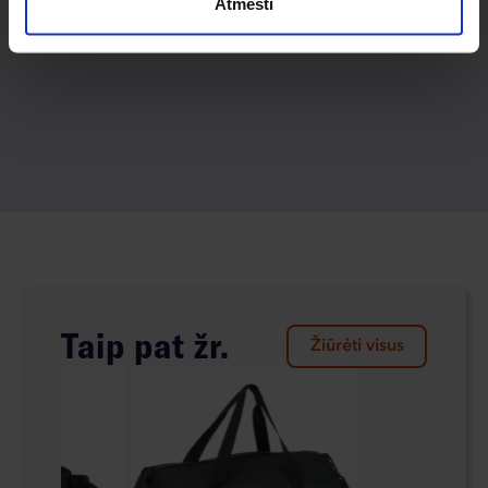
Atmesti
Taip pat žr.
Žiūrėti visus