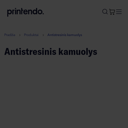
B
A
A
B
Pradžia
Produktai
Antistresinis kamuolys
Antistresinis kamuolys