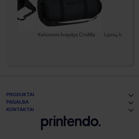
epšys
Kelioninis krepšys CrisMa
Lipnių lapelių 
PRODUKTAI
PAGALBA
KONTAKTAI