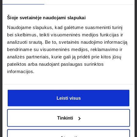
individualaus
sprendimo?
Šioje svetainėje naudojami slapukai
Naudojame slapukus, kad galėtume suasmeninti turinį
Susisiek su mumis dėl
bei skelbimus, teikti visuomeninės medijos funkcijas ir
analizuoti srautą. Be to, svetainės naudojimo informaciją
nestandartinio produkto aptarimo.
bendriname su visuomeninės medijos, reklamavimo ir
analizės partneriais, kurie gali ją pridėti prie kitos jūsų
Susisiekti
pateiktos arba naudojant paslaugas surinktos
informacijos.
Leisti visus
Tinkinti