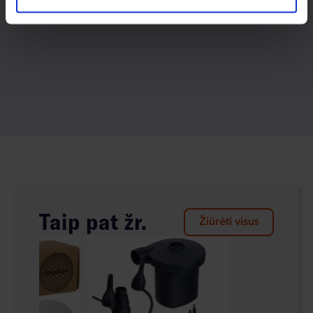
Taip pat žr.
Žiūrėti visus