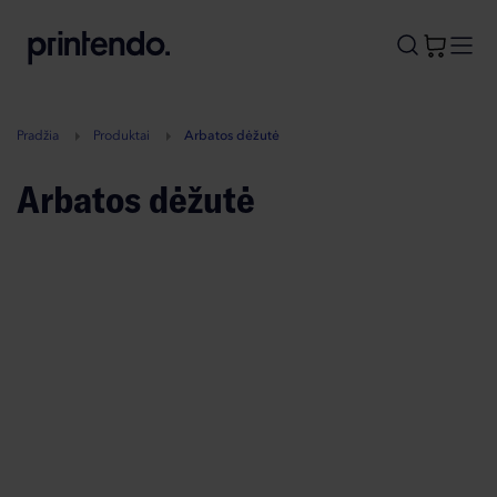
B
A
A
B
Pradžia
Produktai
Arbatos dėžutė
Arbatos dėžutė