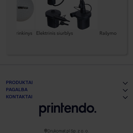
oliukų rinkinys
Elektrinis siurblys
Rašymo rinkiny
PRODUKTAI
PAGALBA
KONTAKTAI
Drukomat.pl Sp. z o. o.