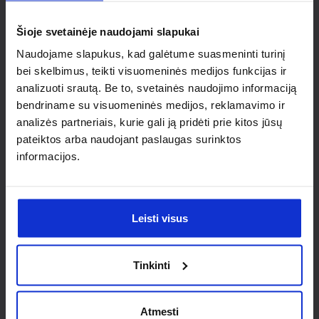
individualaus
Šioje svetainėje naudojami slapukai
sprendimo?
Naudojame slapukus, kad galėtume suasmeninti turinį
bei skelbimus, teikti visuomeninės medijos funkcijas ir
Susisiek su mumis dėl
analizuoti srautą. Be to, svetainės naudojimo informaciją
nestandartinio produkto aptarimo.
bendriname su visuomeninės medijos, reklamavimo ir
analizės partneriais, kurie gali ją pridėti prie kitos jūsų
Susisiekti
pateiktos arba naudojant paslaugas surinktos
informacijos.
Leisti visus
Tinkinti
Atmesti