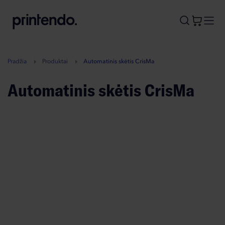
B
A
A
B
Pradžia
Produktai
Automatinis skėtis CrisMa
Automatinis skėtis CrisMa