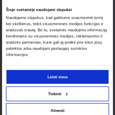
individualaus
Šioje svetainėje naudojami slapukai
sprendimo?
Naudojame slapukus, kad galėtume suasmeninti turinį
bei skelbimus, teikti visuomeninės medijos funkcijas ir
Susisiek su mumis dėl
analizuoti srautą. Be to, svetainės naudojimo informaciją
bendriname su visuomeninės medijos, reklamavimo ir
nestandartinio produkto aptarimo.
analizės partneriais, kurie gali ją pridėti prie kitos jūsų
pateiktos arba naudojant paslaugas surinktos
Susisiekti
informacijos.
Leisti visus
Tinkinti
Atmesti