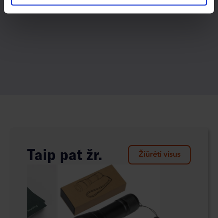
Taip pat žr.
Žiūrėti visus