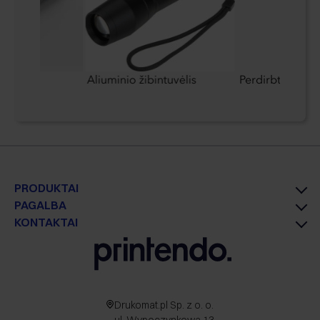
telės
Aliuminio žibintuvėlis
Perdirbtas rašikl
PRODUKTAI
PAGALBA
KONTAKTAI
Drukomat.pl Sp. z o. o.
ul. Wypoczynkowa 13