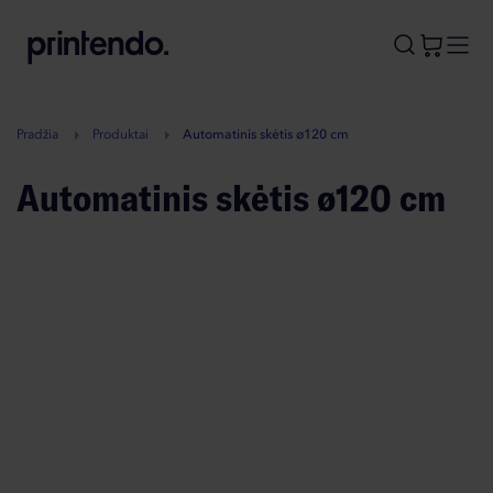
B
A
A
B
Pradžia
Produktai
Automatinis skėtis ø120 cm
Automatinis skėtis ø120 cm