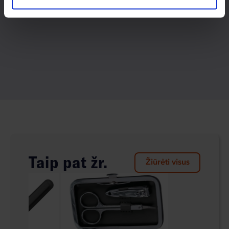
Taip pat žr.
Žiūrėti visus