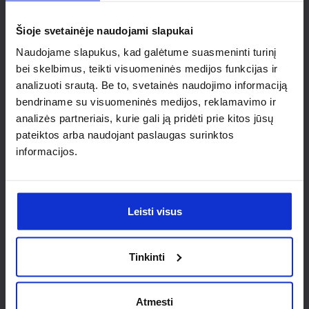
individualaus
Šioje svetainėje naudojami slapukai
sprendimo?
Naudojame slapukus, kad galėtume suasmeninti turinį
bei skelbimus, teikti visuomeninės medijos funkcijas ir
Susisiek su mumis dėl
analizuoti srautą. Be to, svetainės naudojimo informaciją
nestandartinio produkto aptarimo.
bendriname su visuomeninės medijos, reklamavimo ir
analizės partneriais, kurie gali ją pridėti prie kitos jūsų
Susisiekti
pateiktos arba naudojant paslaugas surinktos
informacijos.
Leisti visus
Tinkinti
Atmesti