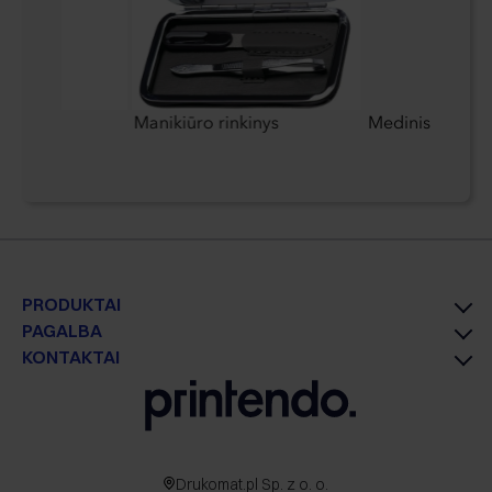
s
Manikiūro rinkinys
Medinis rašiklis
PRODUKTAI
PAGALBA
KONTAKTAI
Drukomat.pl Sp. z o. o.