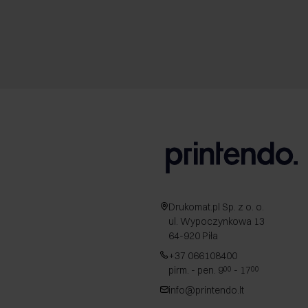
Drukomat.pl Sp. z o. o.
ul. Wypoczynkowa 13
64-920 Piła
+37 066108400
pirm. - pen. 9
- 17
00
00
info@printendo.lt