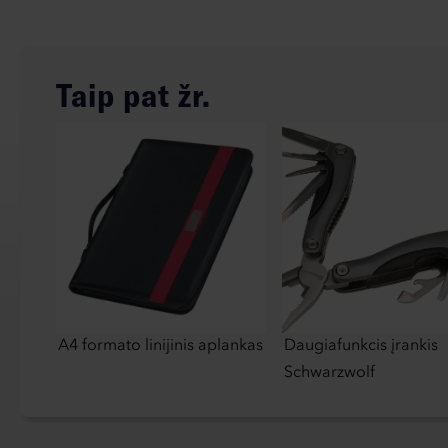
Taip pat žr.
A4 formato linijinis aplankas
Daugiafunkcis įrankis
Schwarzwolf