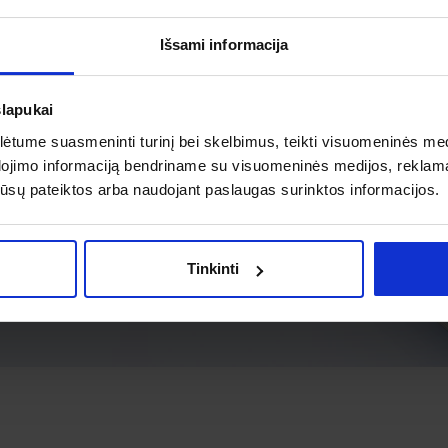
Išsami informacija
slapukai
tume suasmeninti turinį bei skelbimus, teikti visuomeninės medij
dojimo informaciją bendriname su visuomeninės medijos, reklamav
os jūsų pateiktos arba naudojant paslaugas surinktos informacijos.
Tinkinti