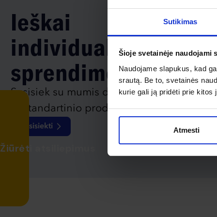
Ieškai
Sutikimas
individualaus
Šioje svetainėje naudojami 
sprendimo?
Naudojame slapukus, kad galė
srautą. Be to, svetainės nau
Susisiek su mumis dėl
kurie gali ją pridėti prie kit
nestandartinio produkto aptarimo.
Susisiekti
Atmesti
Žiūrėti atsiliepimus