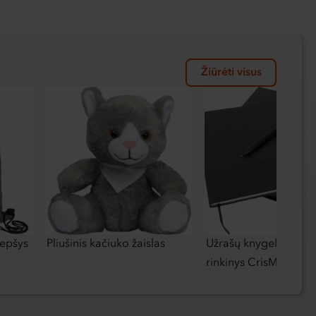
Žiūrėti visus
repšys
Pliušinis kačiuko žaislas
Užrašų knygelė A5 ir r
rinkinys CrisMa