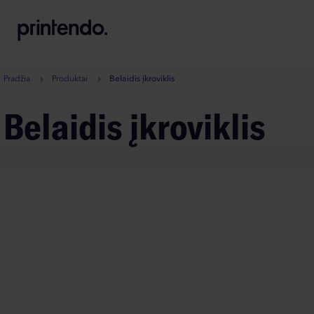
B
A
A
B
Pradžia
Produktai
Belaidis įkroviklis
Belaidis įkroviklis