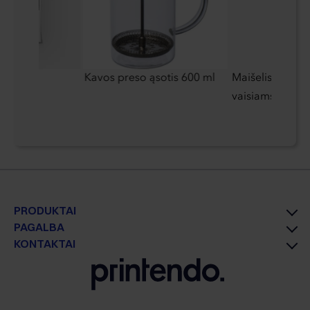
nkas
Kavos preso ąsotis 600 ml
Maišelis daržov
vaisiams
PRODUKTAI
PAGALBA
KONTAKTAI