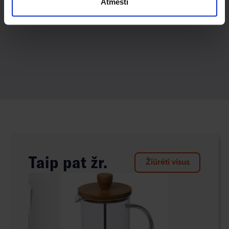
Atmesti
Taip pat žr.
Žiūrėti visus