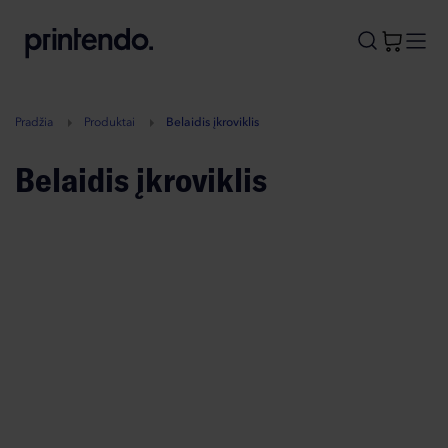
B
A
A
B
Pradžia
Produktai
Belaidis įkroviklis
Belaidis įkroviklis