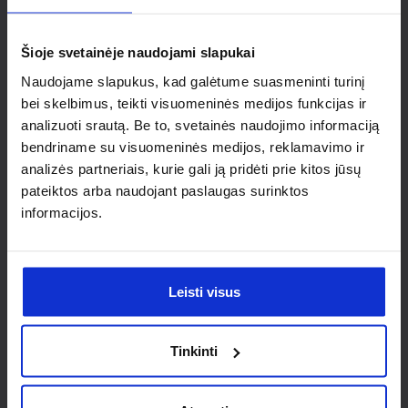
individualaus
sprendimo?
Šioje svetainėje naudojami slapukai
Naudojame slapukus, kad galėtume suasmeninti turinį
Susisiek su mumis dėl
bei skelbimus, teikti visuomeninės medijos funkcijas ir
analizuoti srautą. Be to, svetainės naudojimo informaciją
nestandartinio produkto aptarimo.
bendriname su visuomeninės medijos, reklamavimo ir
analizės partneriais, kurie gali ją pridėti prie kitos jūsų
Susisiekti
pateiktos arba naudojant paslaugas surinktos
informacijos.
Leisti visus
Tinkinti