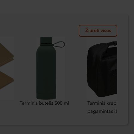
Žiūrėti visus
Terminis butelis 500 ml
Terminis krepšys
pagamintas iš RPET