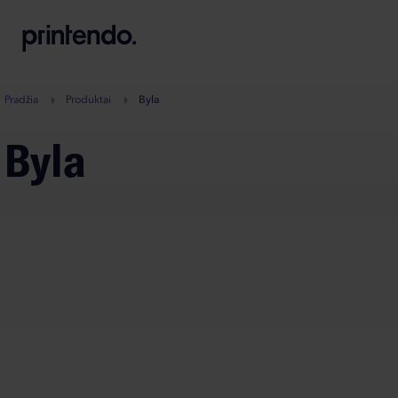
B
A
A
B
Pradžia
Produktai
Byla
Byla