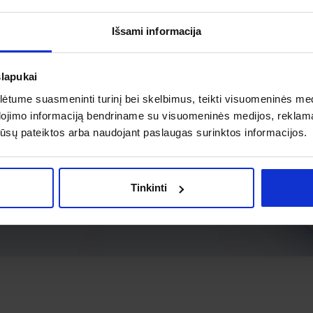
Išsami informacija
slapukai
tume suasmeninti turinį bei skelbimus, teikti visuomeninės medij
dojimo informaciją bendriname su visuomeninės medijos, reklamav
os jūsų pateiktos arba naudojant paslaugas surinktos informacijos.
Tinkinti