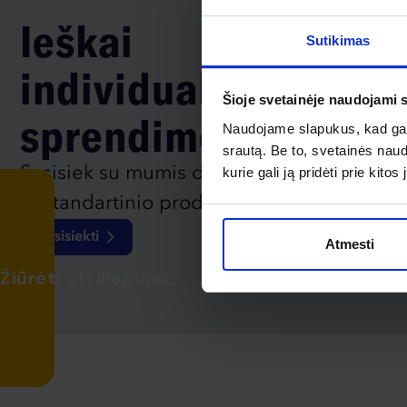
Ieškai
Sutikimas
individualaus
Šioje svetainėje naudojami 
sprendimo?
Naudojame slapukus, kad galė
srautą. Be to, svetainės nau
Susisiek su mumis dėl
kurie gali ją pridėti prie kit
nestandartinio produkto aptarimo.
Susisiekti
Atmesti
Žiūrėti atsiliepimus