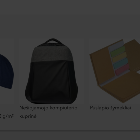
Nešiojamojo kompiuterio
Puslapio žymekliai
0 g/m²
kuprinė