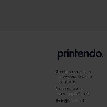
Drukomat.pl Sp. z o. o.
ul. Wypoczynkowa 13
64-920 Piła
+37 066108400
pirm. - pen. 9
- 17
00
00
info@printendo.lt