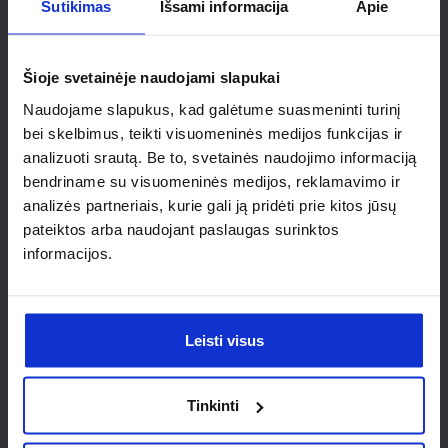
Ieškai
Sutikimas
Išsami informacija
Apie
individualaus
Šioje svetainėje naudojami slapukai
sprendimo?
Naudojame slapukus, kad galėtume suasmeninti turinį
bei skelbimus, teikti visuomeninės medijos funkcijas ir
Susisiek su mumis dėl
analizuoti srautą. Be to, svetainės naudojimo informaciją
bendriname su visuomeninės medijos, reklamavimo ir
nestandartinio produkto aptarimo.
analizės partneriais, kurie gali ją pridėti prie kitos jūsų
pateiktos arba naudojant paslaugas surinktos
Susisiekti
informacijos.
Leisti visus
Tinkinti