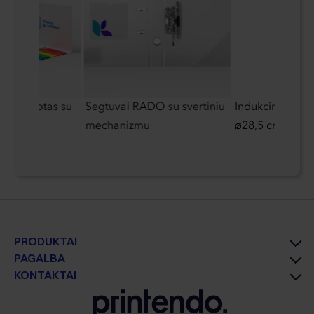
ių bloknotas su
Segtuvai RADO su svertiniu
Indukcinė kept
 aplanke
mechanizmu
⌀28,5 cm
PRODUKTAI
PAGALBA
KONTAKTAI