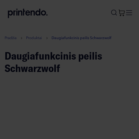
B
A
A
B
Pradžia
Produktai
Daugiafunkcinis peilis Schwarzwolf
Daugiafunkcinis peilis
Schwarzwolf