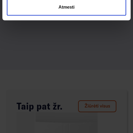
Atmesti
Taip pat žr.
Žiūrėti visus