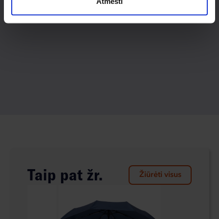
Atmesti
Taip pat žr.
Žiūrėti visus