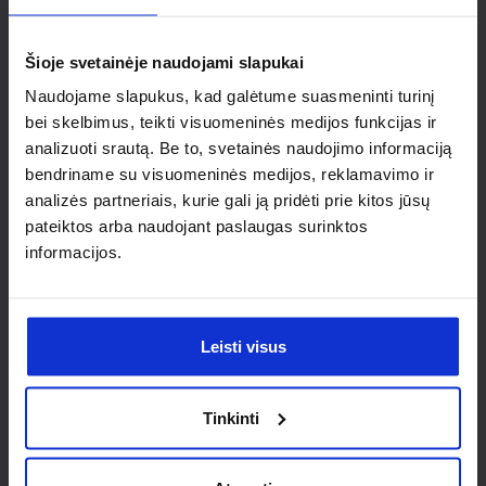
Ieškai
individualaus
Šioje svetainėje naudojami slapukai
Naudojame slapukus, kad galėtume suasmeninti turinį
sprendimo?
bei skelbimus, teikti visuomeninės medijos funkcijas ir
analizuoti srautą. Be to, svetainės naudojimo informaciją
Susisiek su mumis dėl
bendriname su visuomeninės medijos, reklamavimo ir
nestandartinio produkto aptarimo.
analizės partneriais, kurie gali ją pridėti prie kitos jūsų
pateiktos arba naudojant paslaugas surinktos
Susisiekti
informacijos.
Leisti visus
Tinkinti