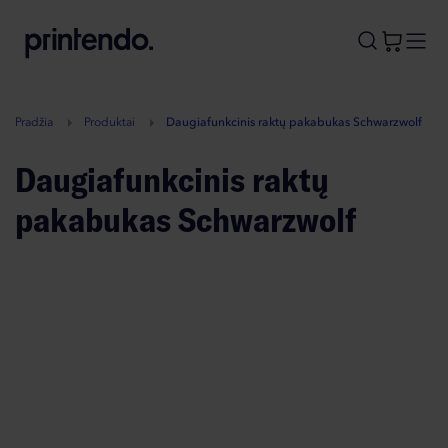
B
A
A
B
Pradžia
Produktai
Daugiafunkcinis raktų pakabukas Schwarzwolf
Daugiafunkcinis raktų
pakabukas Schwarzwolf