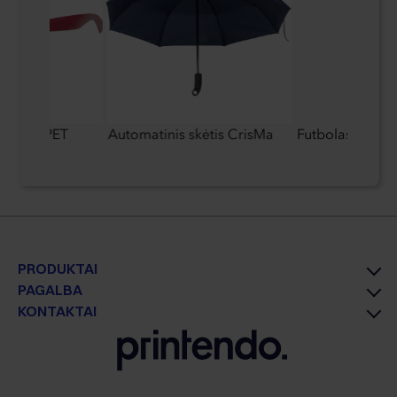
saulės rPET
Automatinis skėtis CrisMa
Futbolas
PRODUKTAI
PAGALBA
KONTAKTAI