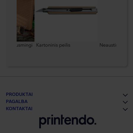
inys „Jausmingi
Kartoninis peilis
Neaustinis term
PRODUKTAI
PAGALBA
KONTAKTAI