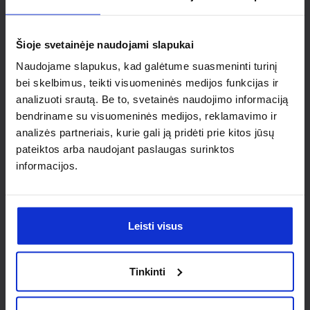
Ieškai
individualaus
Šioje svetainėje naudojami slapukai
sprendimo?
Naudojame slapukus, kad galėtume suasmeninti turinį
bei skelbimus, teikti visuomeninės medijos funkcijas ir
analizuoti srautą. Be to, svetainės naudojimo informaciją
Susisiek su mumis dėl
bendriname su visuomeninės medijos, reklamavimo ir
nestandartinio produkto aptarimo.
analizės partneriais, kurie gali ją pridėti prie kitos jūsų
pateiktos arba naudojant paslaugas surinktos
Susisiekti
informacijos.
Leisti visus
Tinkinti