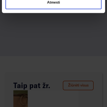
Atmesti
Taip pat žr.
Žiūrėti visus