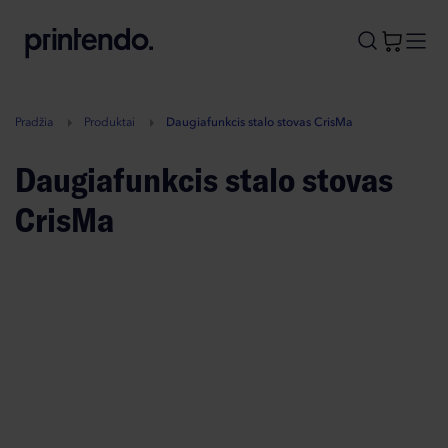
B
A
A
B
Pradžia
Produktai
Daugiafunkcis stalo stovas CrisMa
Daugiafunkcis stalo stovas
CrisMa