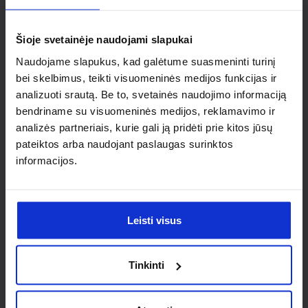
individualaus
sprendimo?
Šioje svetainėje naudojami slapukai
Naudojame slapukus, kad galėtume suasmeninti turinį
Susisiek su mumis dėl
bei skelbimus, teikti visuomeninės medijos funkcijas ir
analizuoti srautą. Be to, svetainės naudojimo informaciją
nestandartinio produkto aptarimo.
bendriname su visuomeninės medijos, reklamavimo ir
analizės partneriais, kurie gali ją pridėti prie kitos jūsų
Susisiekti
pateiktos arba naudojant paslaugas surinktos
informacijos.
Leisti visus
Tinkinti