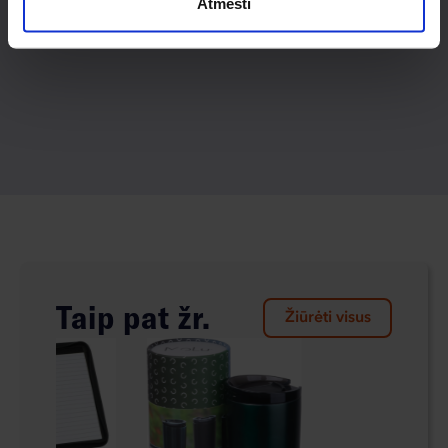
Atmesti
Taip pat žr.
Žiūrėti visus