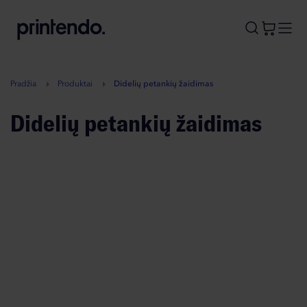
B
A
A
B
Pradžia
Produktai
Didelių petankių žaidimas
Didelių petankių žaidimas