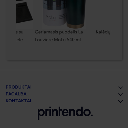
aplankas su
Geriamasis puodelis La
Kalėdų Senelio
rašų knygele
Louviere MoLu 540 ml
PRODUKTAI
PAGALBA
KONTAKTAI