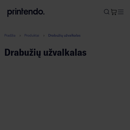
B
A
A
B
Pradžia
Produktai
Drabužių užvalkalas
Drabužių užvalkalas