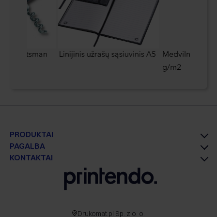
ilis Sportsman
Linijinis užrašų sąsiuvinis A5
Medvilninis mai
g/m2
PRODUKTAI
PAGALBA
KONTAKTAI
Drukomat.pl Sp. z o. o.