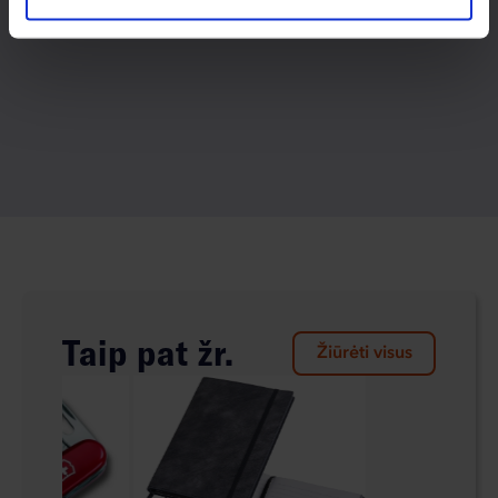
Taip pat žr.
Žiūrėti visus