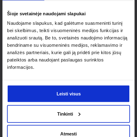
individualaus
Šioje svetainėje naudojami slapukai
sprendimo?
Naudojame slapukus, kad galėtume suasmeninti turinį
bei skelbimus, teikti visuomeninės medijos funkcijas ir
Susisiek su mumis dėl
analizuoti srautą. Be to, svetainės naudojimo informaciją
nestandartinio produkto aptarimo.
bendriname su visuomeninės medijos, reklamavimo ir
analizės partneriais, kurie gali ją pridėti prie kitos jūsų
Susisiekti
pateiktos arba naudojant paslaugas surinktos
informacijos.
Leisti visus
Tinkinti
Atmesti