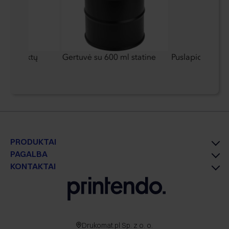
onų raktų
Gertuvė su 600 ml statine
Puslapio žymekl
PRODUKTAI
PAGALBA
KONTAKTAI
Drukomat.pl Sp. z o. o.