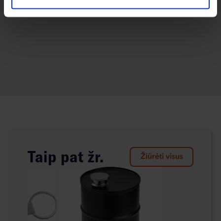
Taip pat žr.
Žiūrėti visus