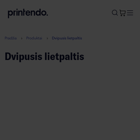
B
A
A
B
Pradžia
Produktai
Dvipusis lietpaltis
Dvipusis lietpaltis