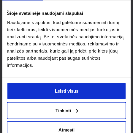
individualaus
Šioje svetainėje naudojami slapukai
sprendimo?
Naudojame slapukus, kad galėtume suasmeninti turinį
bei skelbimus, teikti visuomeninės medijos funkcijas ir
Susisiek su mumis dėl
analizuoti srautą. Be to, svetainės naudojimo informaciją
nestandartinio produkto aptarimo.
bendriname su visuomeninės medijos, reklamavimo ir
analizės partneriais, kurie gali ją pridėti prie kitos jūsų
Susisiekti
pateiktos arba naudojant paslaugas surinktos
informacijos.
Leisti visus
Tinkinti
Atmesti