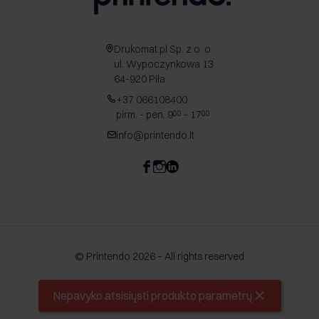
Drukomat.pl Sp. z o. o.
ul. Wypoczynkowa 13
64-920 Piła
+37 066108400
pirm. - pen. 9
- 17
00
00
info@printendo.lt
© Printendo 2026 – All rights reserved
Nepavyko atsisiųsti produkto parametrų