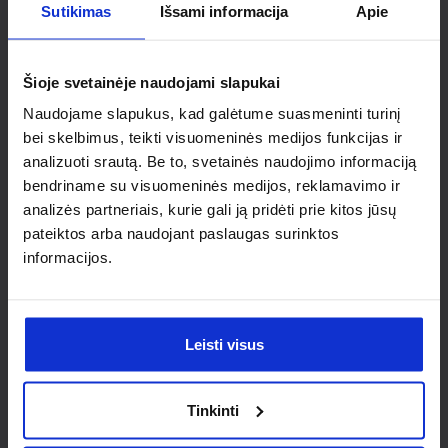
Ieškai
Sutikimas
Išsami informacija
Apie
individualaus
Šioje svetainėje naudojami slapukai
sprendimo?
Naudojame slapukus, kad galėtume suasmeninti turinį
bei skelbimus, teikti visuomeninės medijos funkcijas ir
Susisiek su mumis dėl
analizuoti srautą. Be to, svetainės naudojimo informaciją
nestandartinio produkto aptarimo.
bendriname su visuomeninės medijos, reklamavimo ir
analizės partneriais, kurie gali ją pridėti prie kitos jūsų
Susisiekti
pateiktos arba naudojant paslaugas surinktos
informacijos.
Leisti visus
Tinkinti