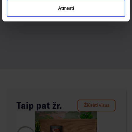
Atmesti
Taip pat žr.
Žiūrėti visus