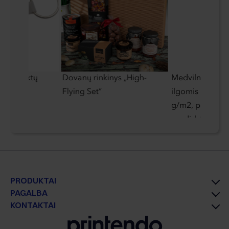
onų raktų
Dovanų rinkinys „High-
Medvilninis kre
Flying Set“
ilgomis ranken
g/m2, pagamint
perdirbtų medž
PRODUKTAI
PAGALBA
KONTAKTAI