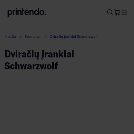
B
A
A
B
Pradžia
Produktai
Dviračių įrankiai Schwarzwolf
Dviračių įrankiai
Schwarzwolf