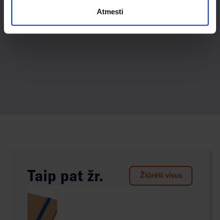
Atmesti
Taip pat žr.
Žiūrėti visus