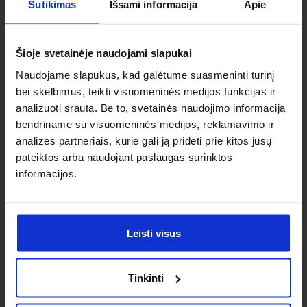
Ieškai
Sutikimas
Išsami informacija
Apie
individualaus
Šioje svetainėje naudojami slapukai
sprendimo?
Naudojame slapukus, kad galėtume suasmeninti turinį
bei skelbimus, teikti visuomeninės medijos funkcijas ir
Susisiek su mumis dėl
analizuoti srautą. Be to, svetainės naudojimo informaciją
bendriname su visuomeninės medijos, reklamavimo ir
nestandartinio produkto aptarimo.
analizės partneriais, kurie gali ją pridėti prie kitos jūsų
pateiktos arba naudojant paslaugas surinktos
Susisiekti
informacijos.
Leisti visus
Tinkinti