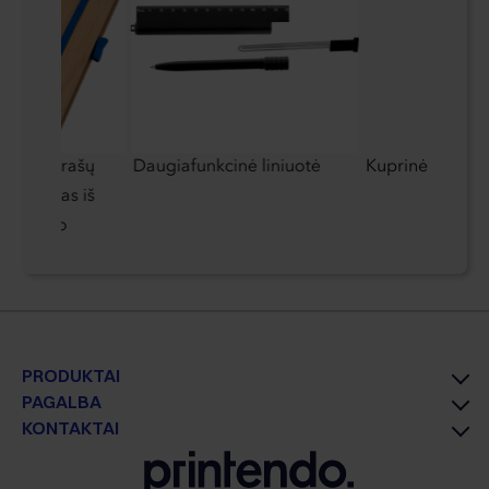
ijinis užrašų
Daugiafunkcinė liniuotė
Kuprinė Ferragh
pagamintas iš
liesterio
PRODUKTAI
PAGALBA
KONTAKTAI