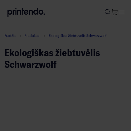
B
A
A
B
Pradžia
Produktai
Ekologiškas žiebtuvėlis Schwarzwolf
Ekologiškas žiebtuvėlis
Schwarzwolf