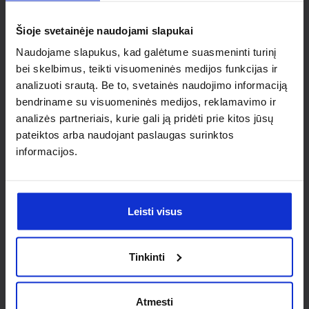
individualaus
Šioje svetainėje naudojami slapukai
sprendimo?
Naudojame slapukus, kad galėtume suasmeninti turinį
bei skelbimus, teikti visuomeninės medijos funkcijas ir
Susisiek su mumis dėl
analizuoti srautą. Be to, svetainės naudojimo informaciją
nestandartinio produkto aptarimo.
bendriname su visuomeninės medijos, reklamavimo ir
analizės partneriais, kurie gali ją pridėti prie kitos jūsų
Susisiekti
pateiktos arba naudojant paslaugas surinktos
informacijos.
Leisti visus
Tinkinti
Atmesti