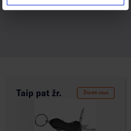
Taip pat žr.
Žiūrėti visus