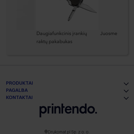
slentėms
Daugiafunkcinis įrankių
Juosmens krep
raktų pakabukas
PRODUKTAI
PAGALBA
KONTAKTAI
Drukomat.pl Sp. z o. o.