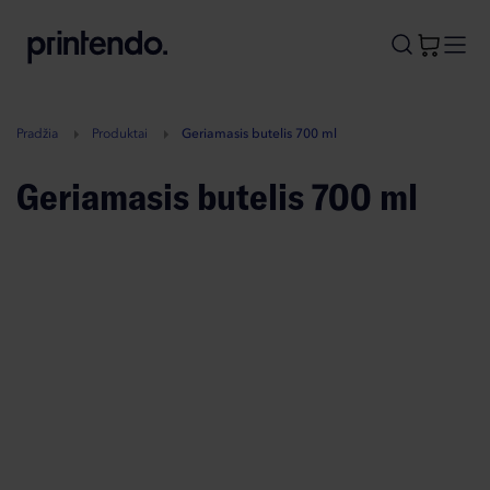
B
A
A
B
Pradžia
Produktai
Geriamasis butelis 700 ml
Geriamasis butelis 700 ml