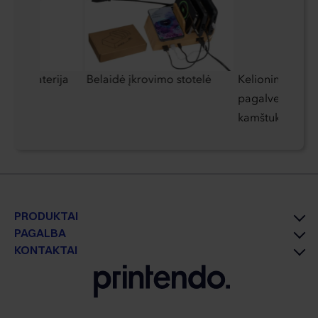
rinė baterija
Belaidė įkrovimo stotelė
Kelioninis rinki
pagalve, miego
kamštukais
PRODUKTAI
PAGALBA
KONTAKTAI