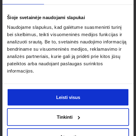
individualaus
sprendimo?
Šioje svetainėje naudojami slapukai
Naudojame slapukus, kad galėtume suasmeninti turinį
Susisiek su mumis dėl
bei skelbimus, teikti visuomeninės medijos funkcijas ir
analizuoti srautą. Be to, svetainės naudojimo informaciją
nestandartinio produkto aptarimo.
bendriname su visuomeninės medijos, reklamavimo ir
analizės partneriais, kurie gali ją pridėti prie kitos jūsų
Susisiekti
pateiktos arba naudojant paslaugas surinktos
informacijos.
Leisti visus
Tinkinti