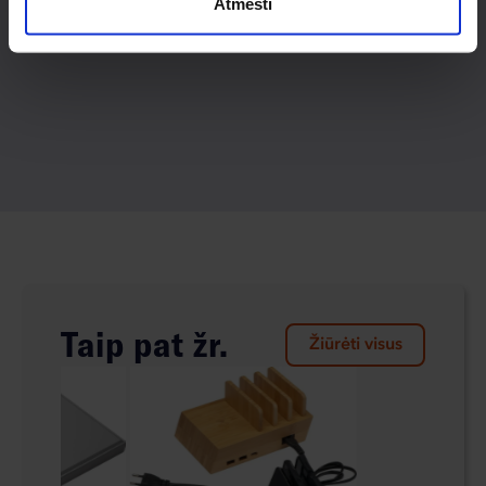
Atmesti
Taip pat žr.
Žiūrėti visus