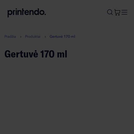
B
A
A
B
Pradžia
Produktai
Gertuvė 170 ml
Gertuvė 170 ml