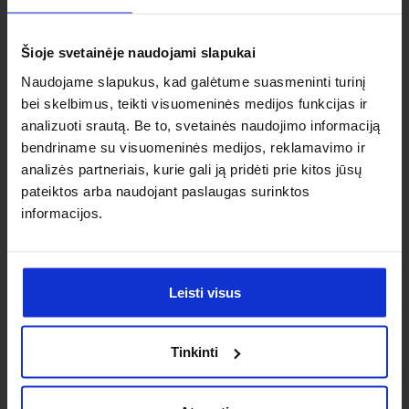
individualaus
sprendimo?
Šioje svetainėje naudojami slapukai
Naudojame slapukus, kad galėtume suasmeninti turinį
Susisiek su mumis dėl
bei skelbimus, teikti visuomeninės medijos funkcijas ir
analizuoti srautą. Be to, svetainės naudojimo informaciją
nestandartinio produkto aptarimo.
bendriname su visuomeninės medijos, reklamavimo ir
analizės partneriais, kurie gali ją pridėti prie kitos jūsų
Susisiekti
pateiktos arba naudojant paslaugas surinktos
informacijos.
Leisti visus
Tinkinti