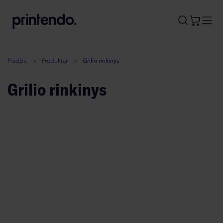
B
A
A
B
Pradžia
Produktai
Grilio rinkinys
Grilio rinkinys