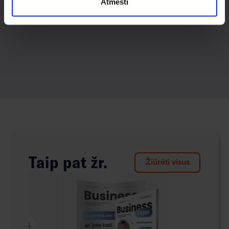
Atmesti
Taip pat žr.
Žiūrėti visus