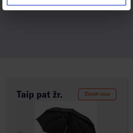
Taip pat žr.
Žiūrėti visus