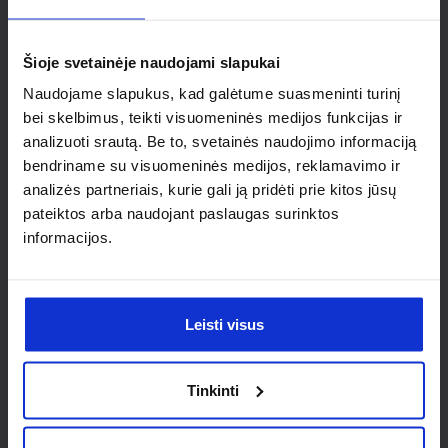
individualaus
sprendimo?
Šioje svetainėje naudojami slapukai
Naudojame slapukus, kad galėtume suasmeninti turinį
Susisiek su mumis dėl
bei skelbimus, teikti visuomeninės medijos funkcijas ir
analizuoti srautą. Be to, svetainės naudojimo informaciją
nestandartinio produkto aptarimo.
bendriname su visuomeninės medijos, reklamavimo ir
analizės partneriais, kurie gali ją pridėti prie kitos jūsų
Susisiekti
pateiktos arba naudojant paslaugas surinktos
informacijos.
Leisti visus
Tinkinti