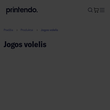
B
A
A
B
Pradžia
Produktai
Jogos volelis
Jogos volelis