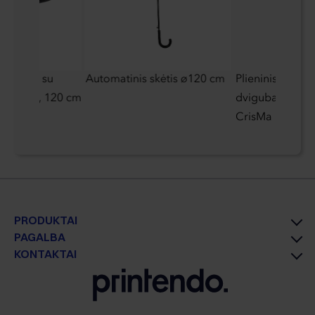
o laidas su
Automatinis skėtis ø120 cm
Plieninis puodel
logotipu, 120 cm
dviguba sienele
CrisMa
PRODUKTAI
PAGALBA
KONTAKTAI