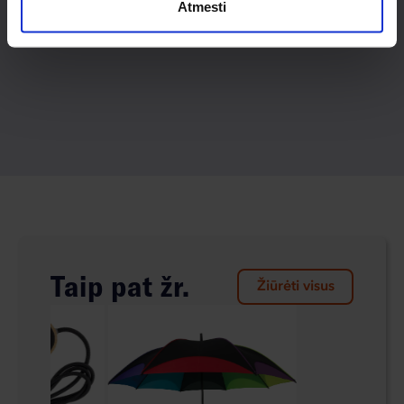
Atmesti
Taip pat žr.
Žiūrėti visus