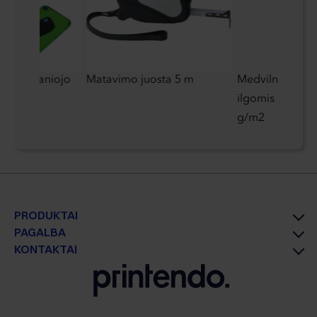
0 su išmaniojo
Matavimo juosta 5 m
Medvilninis kre
lu
ilgomis ranken
g/m2
PRODUKTAI
PAGALBA
KONTAKTAI