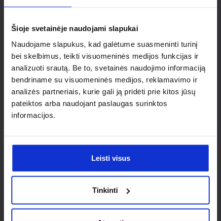
individualaus
sprendimo?
Šioje svetainėje naudojami slapukai
Naudojame slapukus, kad galėtume suasmeninti turinį
Susisiek su mumis dėl
bei skelbimus, teikti visuomeninės medijos funkcijas ir
analizuoti srautą. Be to, svetainės naudojimo informaciją
nestandartinio produkto aptarimo.
bendriname su visuomeninės medijos, reklamavimo ir
analizės partneriais, kurie gali ją pridėti prie kitos jūsų
Susisiekti
pateiktos arba naudojant paslaugas surinktos
informacijos.
Leisti visus
Tinkinti