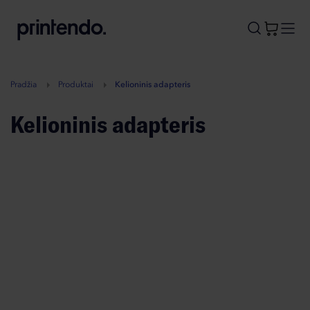
B
A
A
B
Pradžia
Produktai
Kelioninis adapteris
Kelioninis adapteris