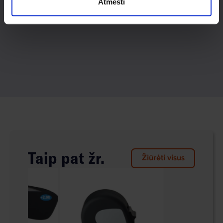
Atmesti
Taip pat žr.
Žiūrėti visus