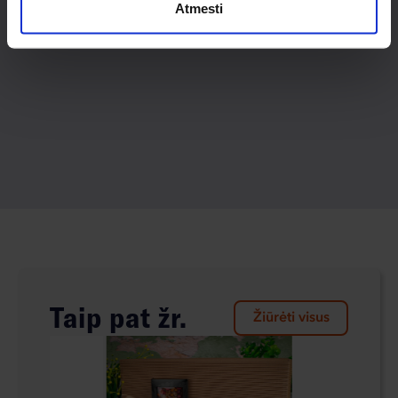
Atmesti
Taip pat žr.
Žiūrėti visus