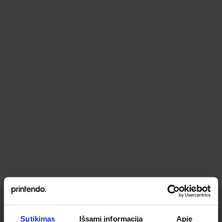
Sutikimas
Išsami informacija
Apie