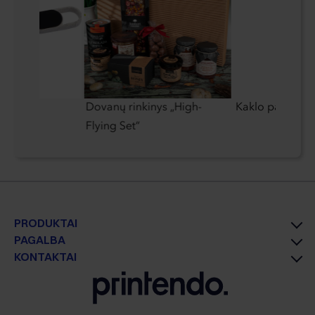
o laidas
Dovanų rinkinys „High-
Kaklo pagalvė
Flying Set“
PRODUKTAI
PAGALBA
KONTAKTAI