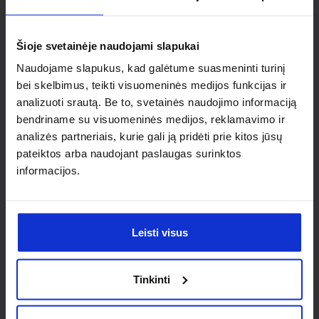
Ieškai
individualaus
Šioje svetainėje naudojami slapukai
sprendimo?
Naudojame slapukus, kad galėtume suasmeninti turinį
bei skelbimus, teikti visuomeninės medijos funkcijas ir
analizuoti srautą. Be to, svetainės naudojimo informaciją
Susisiek su mumis dėl
bendriname su visuomeninės medijos, reklamavimo ir
nestandartinio produkto aptarimo.
analizės partneriais, kurie gali ją pridėti prie kitos jūsų
pateiktos arba naudojant paslaugas surinktos
Susisiekti
informacijos.
Leisti visus
Tinkinti