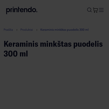
B
A
A
B
Pradžia
Produktai
Keraminis minkštas puodelis 300 ml
Keraminis minkštas puodelis
300 ml