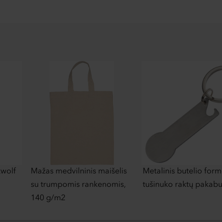
zwolf
Mažas medvilninis maišelis
Metalinis butelio for
su trumpomis rankenomis,
tušinuko raktų pakab
140 g/m2