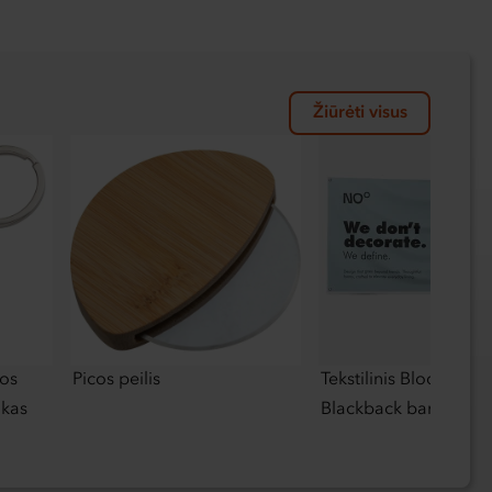
Žiūrėti visus
mos
Picos peilis
Tekstilinis Blockout
ukas
Blackback baneris