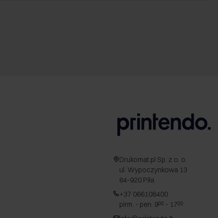
Drukomat.pl Sp. z o. o.
ul. Wypoczynkowa 13
64-920 Piła
+37 066108400
pirm. - pen. 9
- 17
00
00