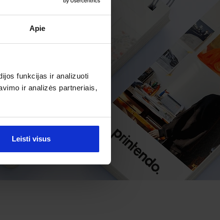
Apie
os funkcijas ir analizuoti
imo ir analizės partneriais,
Leisti visus