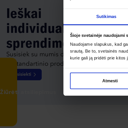
Ieškai
Sutikimas
individualaus
Šioje svetainėje naudojami 
sprendimo?
Naudojame slapukus, kad galė
srautą. Be to, svetainės nau
Susisiek su mumis dėl
kurie gali ją pridėti prie kit
nestandartinio produkto aptarimo.
Susisiekti
Atmesti
Žiūrėti atsiliepimus