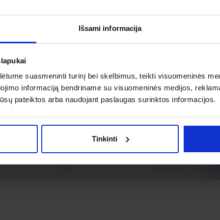
Išsami informacija
slapukai
tume suasmeninti turinį bei skelbimus, teikti visuomeninės medij
dojimo informaciją bendriname su visuomeninės medijos, reklamav
os jūsų pateiktos arba naudojant paslaugas surinktos informacijos.
Tinkinti