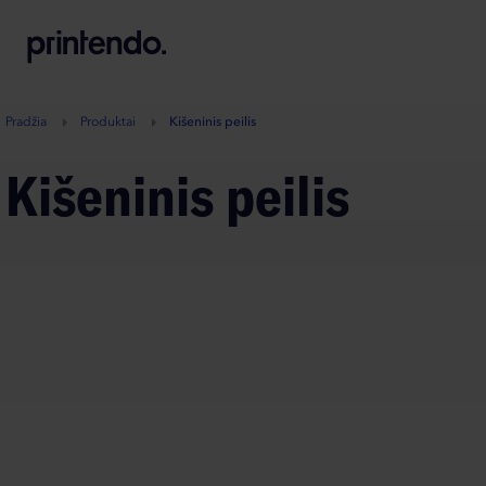
B
A
A
B
Pradžia
Produktai
Kišeninis peilis
Kišeninis peilis