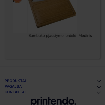
idas su
Bambuko pjaustymo lentelė
Medinis dėlion
gotipu
korpuse
PRODUKTAI
PAGALBA
KONTAKTAI