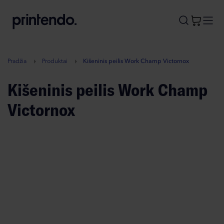
B
A
A
B
Pradžia
Produktai
Kišeninis peilis Work Champ Victornox
Kišeninis peilis Work Champ
Victornox