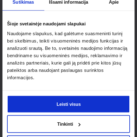
Ieškai
Sutikimas
Išsami informacija
Apie
individualaus
Šioje svetainėje naudojami slapukai
sprendimo?
Naudojame slapukus, kad galėtume suasmeninti turinį
bei skelbimus, teikti visuomeninės medijos funkcijas ir
Susisiek su mumis dėl
analizuoti srautą. Be to, svetainės naudojimo informaciją
bendriname su visuomeninės medijos, reklamavimo ir
nestandartinio produkto aptarimo.
analizės partneriais, kurie gali ją pridėti prie kitos jūsų
pateiktos arba naudojant paslaugas surinktos
Susisiekti
informacijos.
Leisti visus
Tinkinti