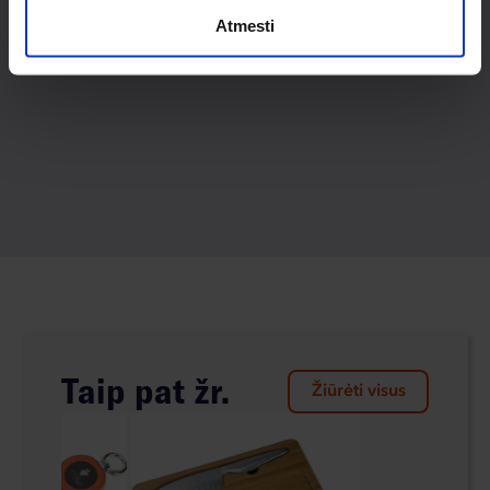
Atmesti
Taip pat žr.
Žiūrėti visus