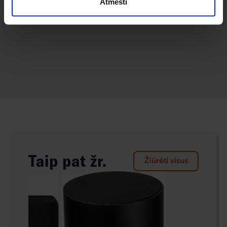
Atmesti
Taip pat žr.
Žiūrėti visus