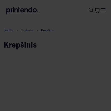
B
A
A
B
Pradžia
Produktai
Krepšinis
Krepšinis