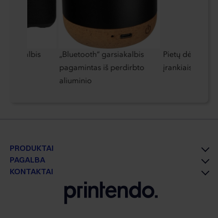
garsiakalbis
„Bluetooth“ garsiakalbis
Pietų dėžutė su 
pagamintas iš perdirbto
įrankiais 950 ml
aliuminio
PRODUKTAI
PAGALBA
KONTAKTAI