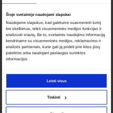
individualaus
sprendimo?
Šioje svetainėje naudojami slapukai
Naudojame slapukus, kad galėtume suasmeninti turinį
Susisiek su mumis dėl
bei skelbimus, teikti visuomeninės medijos funkcijas ir
analizuoti srautą. Be to, svetainės naudojimo informaciją
nestandartinio produkto aptarimo.
bendriname su visuomeninės medijos, reklamavimo ir
analizės partneriais, kurie gali ją pridėti prie kitos jūsų
Susisiekti
pateiktos arba naudojant paslaugas surinktos
informacijos.
Leisti visus
Tinkinti