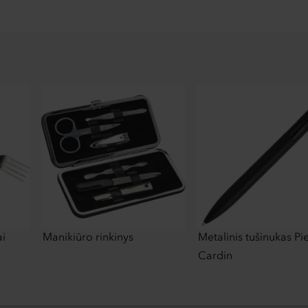
ai
Manikiūro rinkinys
Metalinis tušinukas Pi
Cardin