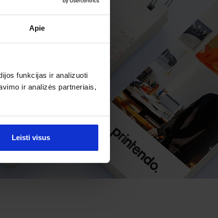
Apie
os funkcijas ir analizuoti
imo ir analizės partneriais,
Leisti visus