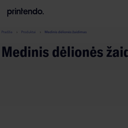
B
A
A
B
Pradžia
Produktai
Medinis dėlionės žaidimas
Medinis dėlionės ža