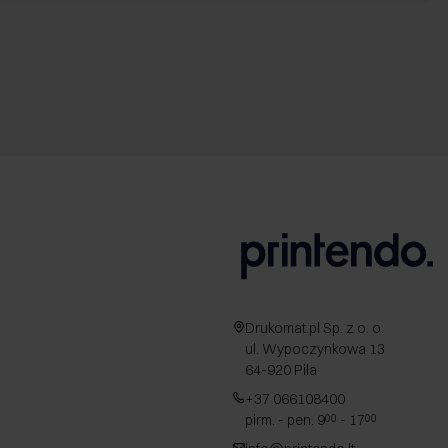
Drukomat.pl Sp. z o. o.
ul. Wypoczynkowa 13
64-920 Piła
+37 066108400
pirm. - pen. 9
- 17
00
00