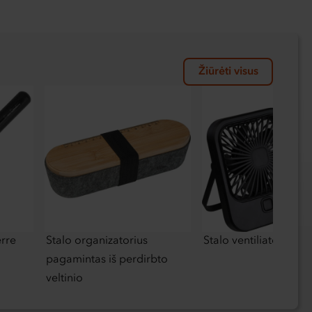
Žiūrėti visus
erre
Stalo organizatorius
Stalo ventiliatorius
pagamintas iš perdirbto
veltinio