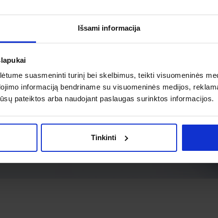
Išsami informacija
slapukai
tume suasmeninti turinį bei skelbimus, teikti visuomeninės medij
dojimo informaciją bendriname su visuomeninės medijos, reklamav
os jūsų pateiktos arba naudojant paslaugas surinktos informacijos.
Tinkinti