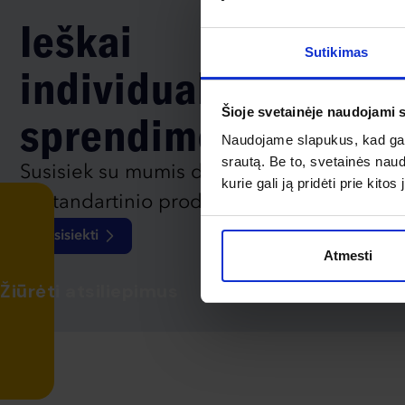
Ieškai
Sutikimas
individualaus
Šioje svetainėje naudojami 
sprendimo?
Naudojame slapukus, kad galė
srautą. Be to, svetainės nau
Susisiek su mumis dėl
kurie gali ją pridėti prie kit
nestandartinio produkto aptarimo.
Susisiekti
Atmesti
Žiūrėti atsiliepimus