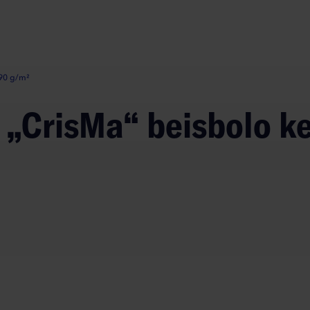
190 g/m²
ų „CrisMa“ beisbolo k