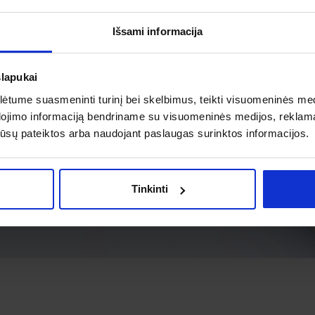
Išsami informacija
slapukai
tume suasmeninti turinį bei skelbimus, teikti visuomeninės medij
dojimo informaciją bendriname su visuomeninės medijos, reklamav
os jūsų pateiktos arba naudojant paslaugas surinktos informacijos.
Tinkinti