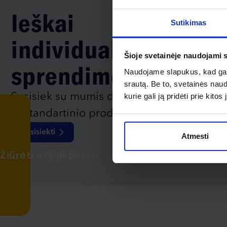
Ieškai
Sutikimas
individualaus
Šioje svetainėje naudojami 
sprendimo?
Naudojame slapukus, kad galė
srautą. Be to, svetainės nau
Susisiek su mumis dėl
kurie gali ją pridėti prie kit
nestandartinio produkto aptarimo.
Susisiekti
Atmesti
Žiūrėti atsiliepimus