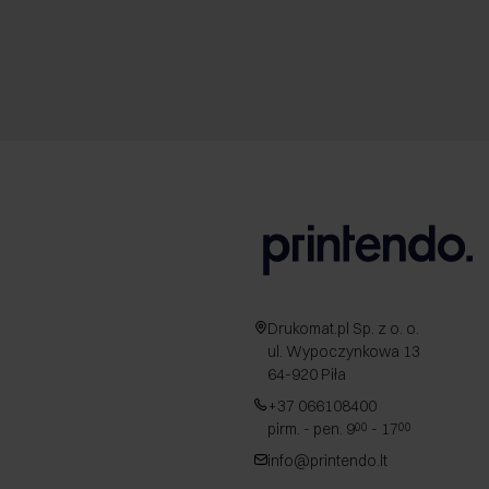
Drukomat.pl Sp. z o. o.
ul. Wypoczynkowa 13
64-920 Piła
+37 066108400
pirm. - pen. 9
- 17
00
00
info@printendo.lt