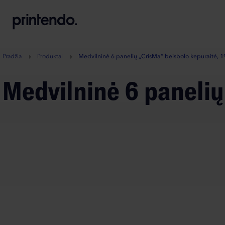
B
A
A
B
Pradžia
Produktai
Medvilninė 6 panelių „CrisMa“ beisbolo kepuraitė, 
Medvilninė 6 paneli