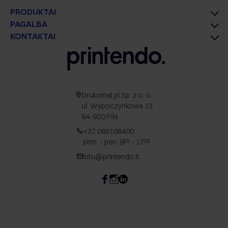
PRODUKTAI
PAGALBA
KONTAKTAI
Drukomat.pl Sp. z o. o.
ul. Wypoczynkowa 13
64-920 Piła
+37 066108400
pirm. - pen. 9
- 17
00
00
info@printendo.lt