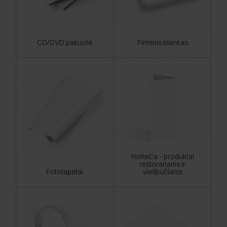
CD/DVD pakuotė
Firminis blankas
HoReCa - produktai
restoranams ir
Fototapetai
viešbučiams