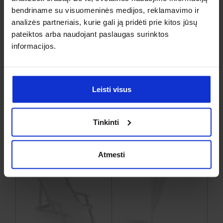
Lipnios spausdintos
juostos
Lipnūs lapeliai
bendriname su visuomeninės medijos, reklamavimo ir
analizės partneriais, kurie gali ją pridėti prie kitos jūsų
pateiktos arba naudojant paslaugas surinktos
informacijos.
Leisti visus
Tinkinti
Mesh reklaminiai tentai
Pakavimo popierius
Atmesti