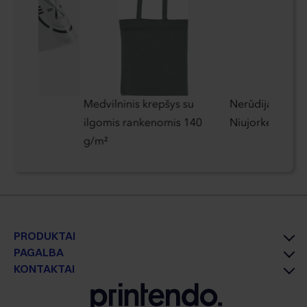
ė
Medvilninis krepšys su
Nerūdijančio pl
ilgomis rankenomis 140
Niujorke
g/m²
PRODUKTAI
PAGALBA
KONTAKTAI