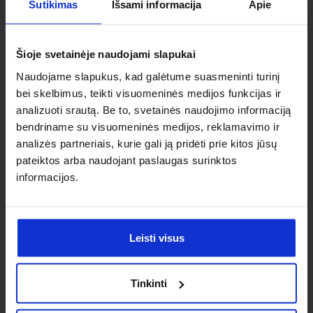
Ieškai
Sutikimas
Išsami informacija
Apie
individualaus
Šioje svetainėje naudojami slapukai
sprendimo?
Naudojame slapukus, kad galėtume suasmeninti turinį
bei skelbimus, teikti visuomeninės medijos funkcijas ir
Susisiek su mumis dėl
analizuoti srautą. Be to, svetainės naudojimo informaciją
bendriname su visuomeninės medijos, reklamavimo ir
nestandartinio produkto aptarimo.
analizės partneriais, kurie gali ją pridėti prie kitos jūsų
pateiktos arba naudojant paslaugas surinktos
Susisiekti
informacijos.
Leisti visus
Tinkinti