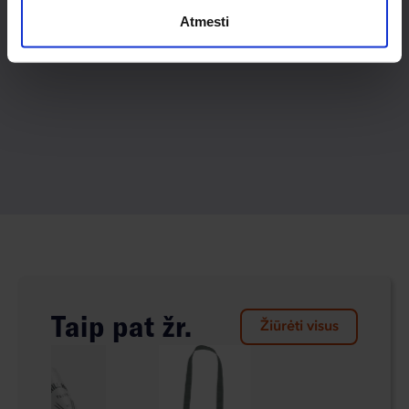
Atmesti
Taip pat žr.
Žiūrėti visus