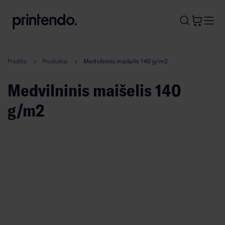
B
A
A
B
Pradžia
Produktai
Medvilninis maišelis 140 g/m2
Medvilninis maišelis 140
g/m2