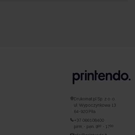
Drukomat.pl Sp. z o. o.
ul. Wypoczynkowa 13
64-920 Piła
+37 066108400
pirm. - pen. 9
- 17
00
00