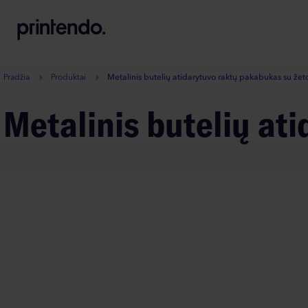
B
A
A
B
Pradžia
Produktai
Metalinis butelių atidarytuvo raktų pakabukas su že
Metalinis butelių a