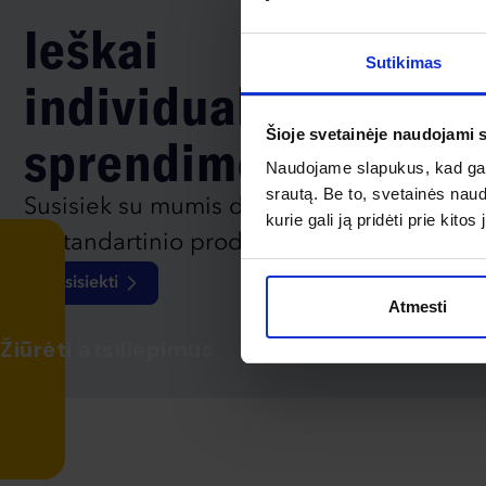
Ieškai
Sutikimas
individualaus
Šioje svetainėje naudojami 
sprendimo?
Naudojame slapukus, kad galė
srautą. Be to, svetainės nau
Susisiek su mumis dėl
kurie gali ją pridėti prie kit
nestandartinio produkto aptarimo.
Susisiekti
Atmesti
Žiūrėti atsiliepimus