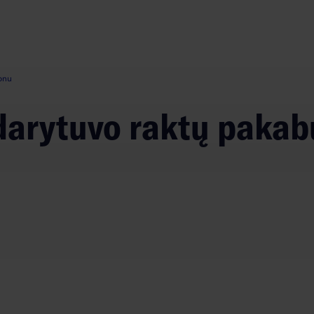
tonu
tidarytuvo raktų paka