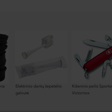
ana
Elektrinio dantų šepetėlio
Kišeninis peilis Sport
galvutė
Victornox