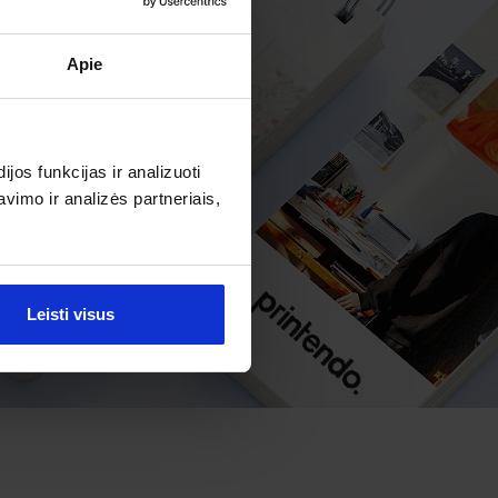
Apie
os funkcijas ir analizuoti
imo ir analizės partneriais,
Leisti visus