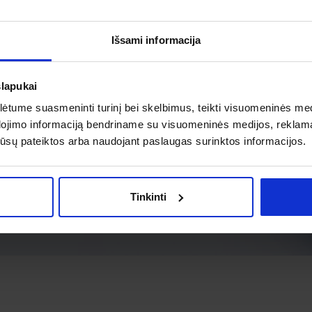
Išsami informacija
slapukai
tume suasmeninti turinį bei skelbimus, teikti visuomeninės medij
dojimo informaciją bendriname su visuomeninės medijos, reklamav
os jūsų pateiktos arba naudojant paslaugas surinktos informacijos.
Tinkinti