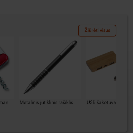
Žiūrėti visus
sman
Metalinis jutiklinis rašiklis
USB šakotuvas