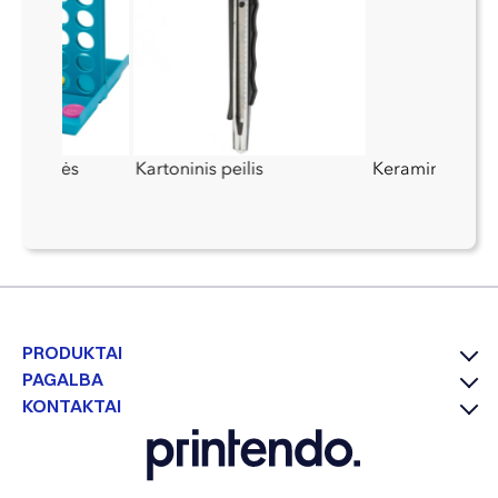
as iš eilės
Kartoninis peilis
Keraminis puod
PRODUKTAI
PAGALBA
KONTAKTAI