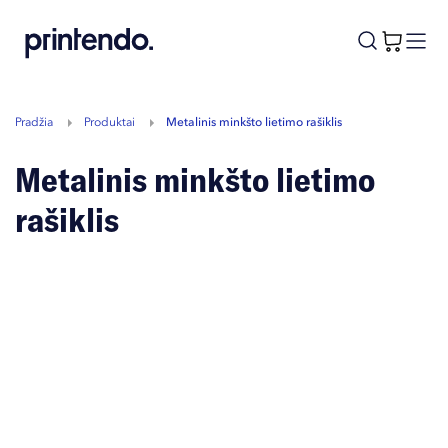
B
A
A
B
Pradžia
Produktai
Metalinis minkšto lietimo rašiklis
Metalinis minkšto lietimo
rašiklis