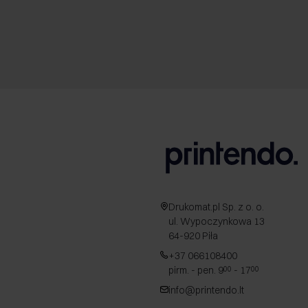
Drukomat.pl Sp. z o. o.
ul. Wypoczynkowa 13
64-920 Piła
+37 066108400
pirm. - pen. 9
- 17
00
00
info@printendo.lt