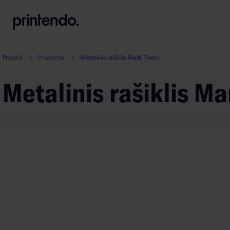
B
A
A
B
Pradžia
Produktai
Metalinis rašiklis Mark Twain
Metalinis rašiklis M