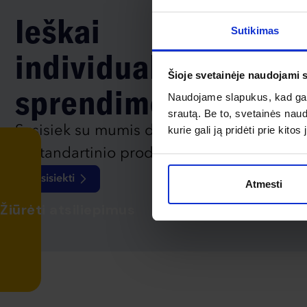
Ieškai
Sutikimas
individualaus
Šioje svetainėje naudojami 
sprendimo?
Naudojame slapukus, kad galė
srautą. Be to, svetainės nau
Susisiek su mumis dėl
kurie gali ją pridėti prie kit
nestandartinio produkto aptarimo.
Susisiekti
Atmesti
Žiūrėti atsiliepimus