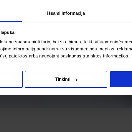
Išsami informacija
slapukai
tume suasmeninti turinį bei skelbimus, teikti visuomeninės medij
dojimo informaciją bendriname su visuomeninės medijos, reklamav
os jūsų pateiktos arba naudojant paslaugas surinktos informacijos.
Tinkinti