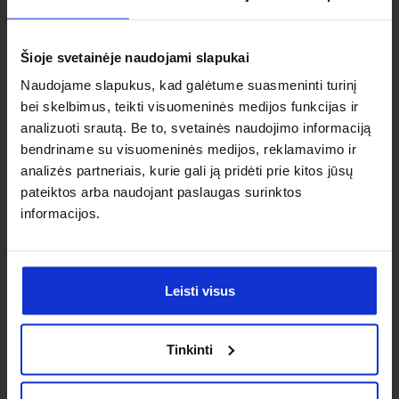
Ieškai
individualaus
Šioje svetainėje naudojami slapukai
sprendimo?
Naudojame slapukus, kad galėtume suasmeninti turinį
bei skelbimus, teikti visuomeninės medijos funkcijas ir
analizuoti srautą. Be to, svetainės naudojimo informaciją
Susisiek su mumis dėl
bendriname su visuomeninės medijos, reklamavimo ir
nestandartinio produkto aptarimo.
analizės partneriais, kurie gali ją pridėti prie kitos jūsų
pateiktos arba naudojant paslaugas surinktos
Susisiekti
informacijos.
Leisti visus
Tinkinti