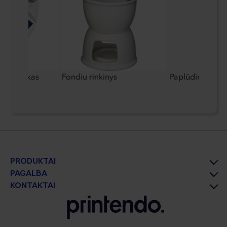
ų pakabukas
Fondiu rinkinys
Paplūdimio tinkl
PRODUKTAI
PAGALBA
KONTAKTAI