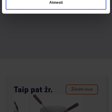
Atmesti
Taip pat žr.
Žiūrėti visus