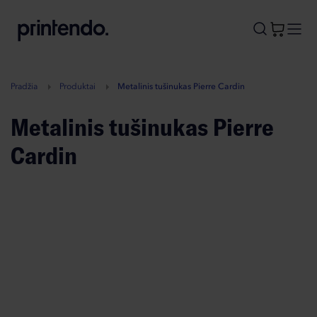
B
A
A
B
Pradžia
Produktai
Metalinis tušinukas Pierre Cardin
Metalinis tušinukas Pierre
Cardin