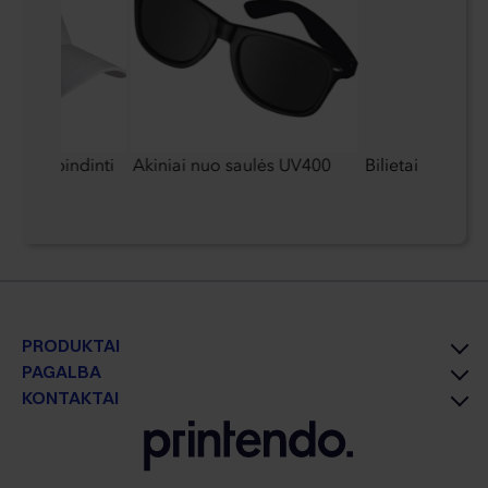
esą atspindinti
Akiniai nuo saulės UV400
Bilietai
PRODUKTAI
PAGALBA
KONTAKTAI