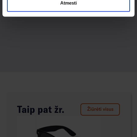
Atmesti
Taip pat žr.
Žiūrėti visus