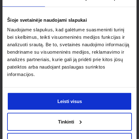
Ieškai
individualaus
Šioje svetainėje naudojami slapukai
sprendimo?
Naudojame slapukus, kad galėtume suasmeninti turinį
bei skelbimus, teikti visuomeninės medijos funkcijas ir
analizuoti srautą. Be to, svetainės naudojimo informaciją
Susisiek su mumis dėl
bendriname su visuomeninės medijos, reklamavimo ir
nestandartinio produkto aptarimo.
analizės partneriais, kurie gali ją pridėti prie kitos jūsų
pateiktos arba naudojant paslaugas surinktos
Susisiekti
informacijos.
Leisti visus
Tinkinti