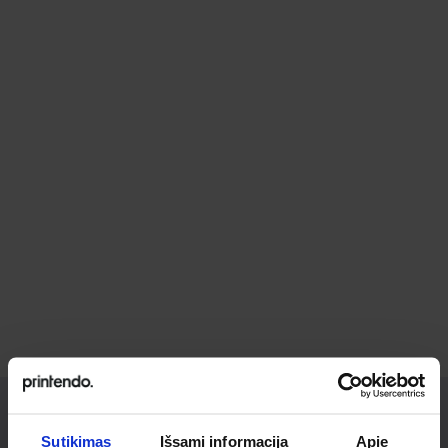
Sutikimas
Išsami informacija
Apie