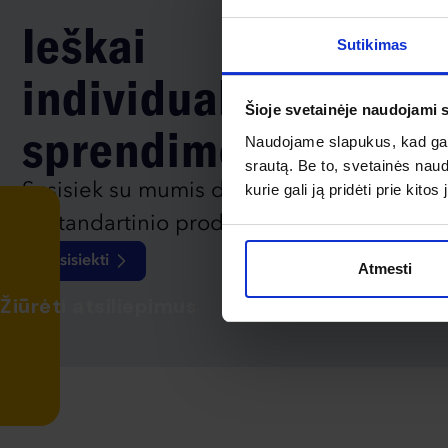
Ieškai
Sutikimas
individualaus
Šioje svetainėje naudojami 
sprendimo?
Naudojame slapukus, kad galė
srautą. Be to, svetainės nau
Susisiek su mumis dėl
kurie gali ją pridėti prie kit
nestandartinio produkto aptarimo.
Susisiekti
Atmesti
Žiūrėti atsiliepimus