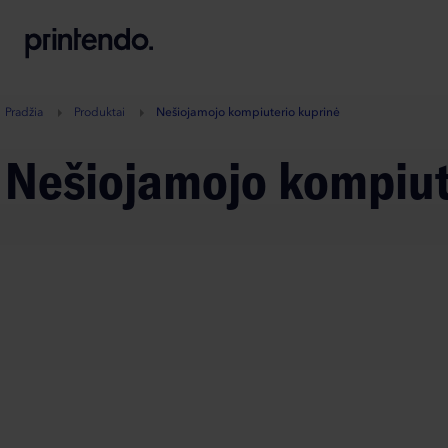
B
A
A
B
Pradžia
Produktai
Nešiojamojo kompiuterio kuprinė
Nešiojamojo kompiu