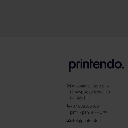
Drukomat.pl Sp. z o. o.
ul. Wypoczynkowa 13
64-920 Piła
+37 066108400
pirm. - pen. 9
- 17
00
00
info@printendo.lt