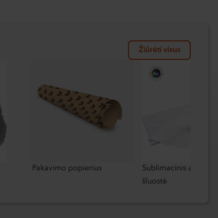
Žiūrėti visus
Pakavimo popierius
Sublimacinis akinių 
šluostė