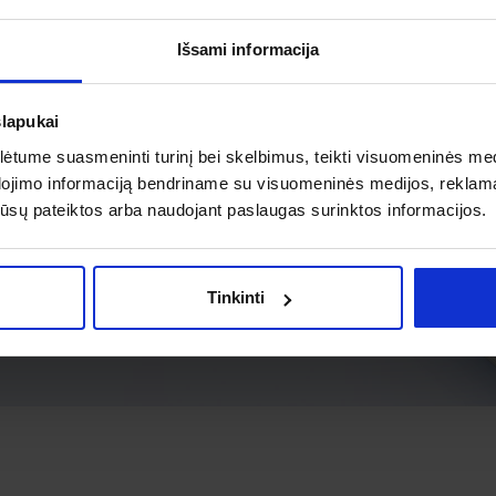
Išsami informacija
slapukai
tume suasmeninti turinį bei skelbimus, teikti visuomeninės medij
dojimo informaciją bendriname su visuomeninės medijos, reklamav
os jūsų pateiktos arba naudojant paslaugas surinktos informacijos.
Tinkinti